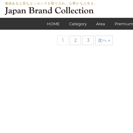
価値ある上質なエッセンスを取り入れ、心豊かな人生を。
HOME
Category
Area
Premium
1
2
3
次へ »