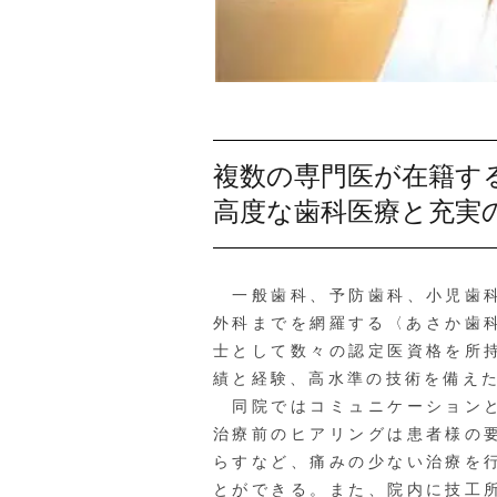
複数の専門医が在籍す
高度な歯科医療と充実
一般歯科、予防歯科、小児歯科
外科までを網羅する〈あさか歯
士として数々の認定医資格を所
績と経験、高水準の技術を備え
同院ではコミュニケーションと
治療前のヒアリングは患者様の
らすなど、痛みの少ない治療を
とができる。また、院内に技工