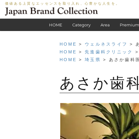
価値ある上質なエッセンスを取り入れ、心豊かな人生を。
HOME
Category
Area
Premium
HOME
>
ウェルネスライフ
> 
HOME
>
先進歯科クリニック
>
HOME
>
埼玉県
> あさか歯科
あさか歯