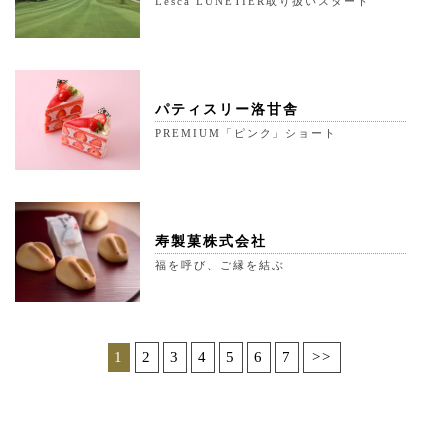
Lesca LUNETIER取り扱いスタート
パティスリー洛甘舎
PREMIUM「ピンク」ショート
寿製菓株式会社
福を呼び、ご縁を結ぶ
1
2
3
4
5
6
7
>>