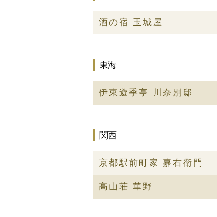
酒の宿 玉城屋
東海
伊東遊季亭 川奈別邸
関西
京都駅前町家 嘉右衛門
高山荘 華野