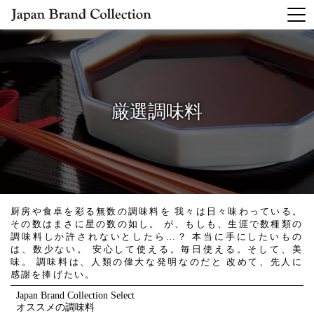
厳選調味料
厨房や食卓を彩る無数の調味料を
我々は日々味わっている。
その数はまさに星の数の如し。
が、もしも、生涯で数種類の
調味料しか許されないとしたら…？
本当に手にしたいもの
は、数少ない。
安心して使える。毎日使える。そして、美
味。
調味料は、人類の偉大な発明なのだと
改めて、先人に
感謝を捧げたい。
Japan Brand Collection Select
オススメの調味料