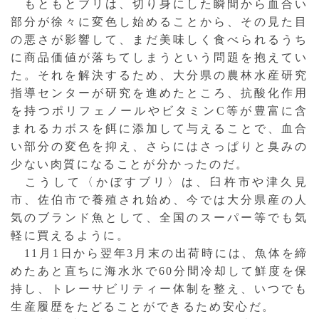
もともとブリは、切り身にした瞬間から血合い
部分が徐々に変色し始めることから、その見た目
の悪さが影響して、まだ美味しく食べられるうち
に商品価値が落ちてしまうという問題を抱えてい
た。それを解決するため、大分県の農林水産研究
指導センターが研究を進めたところ、抗酸化作用
を持つポリフェノールやビタミンC等が豊富に含
まれるカボスを餌に添加して与えることで、血合
い部分の変色を抑え、さらにはさっぱりと臭みの
少ない肉質になることが分かったのだ。
こうして〈かぼすブリ〉は、臼杵市や津久見
市、佐伯市で養殖され始め、今では大分県産の人
気のブランド魚として、全国のスーパー等でも気
軽に買えるように。
11月1日から翌年3月末の出荷時には、魚体を締
めたあと直ちに海水氷で60分間冷却して鮮度を保
持し、トレーサビリティー体制を整え、いつでも
生産履歴をたどることができるため安心だ。