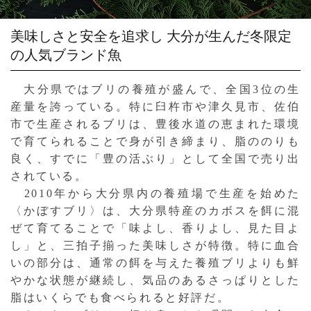
美味しさと安全を追求し
大分が生んだ冬限定
の人気ブランド魚
大分県ではブリの養殖が盛んで、全国3位の生
産量を誇っている。特に臼杵市や津久見市、佐伯
市で生産されるブリは、豊後水道の恵まれた環境
で育てられることで身が引き締まり、脂ののりも
良く、すでに「豊の活ぶり」として全国で売り出
されている。
2010年から大分県内の養殖場で生産を始めた
〈かぼすブリ〉は、大分県特産のカボスを餌に混
ぜて育てることで「味よし、香りよし、見た目よ
し」と、三拍子揃った美味しさが特徴。特に血合
いの部分は、通常の餌を与えた養殖ブリよりも鮮
やかな状態が継続し、気品のあるさっぱりとした
脂はいくらでも食べられると好評だ。