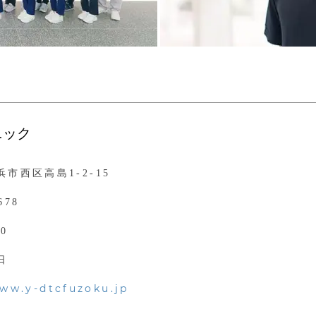
ニック
市西区高島1-2-15
678
00
日
www.y-dtcfuzoku.jp