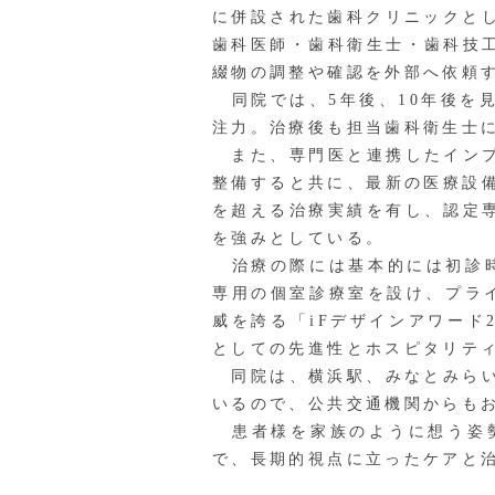
に併設された歯科クリニックと
歯科医師・歯科衛生士・歯科技
綴物の調整や確認を外部へ依頼
同院では、5年後、10年後を
注力。治療後も担当歯科衛生士
また、専門医と連携したインプ
整備すると共に、最新の医療設
を超える治療実績を有し、認定
を強みとしている。
治療の際には基本的には初診時
専用の個室診療室を設け、プラ
威を誇る「iFデザインアワード
としての先進性とホスピタリテ
同院は、横浜駅、みなとみらい
いるので、公共交通機関からも
患者様を家族のように想う姿勢
で、長期的視点に立ったケアと