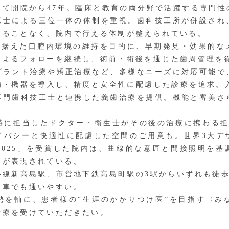
して開院から47年。臨床と教育の両分野で活躍する専門性
工士による三位一体の体制を重視。歯科技工所が併設され
することなく、院内で行える体制が整えられている。
見据えた口腔内環境の維持を目的に、早期発見・効果的な
によるフォローを継続し、術前・術後を通じた歯周管理を
ラント治療や矯正治療など、多様なニーズに対応可能で
備・機器を導入し、精度と安全性に配慮した診療を追求。入
専門歯科技工士と連携した義歯治療を提供。機能と審美さ
に担当したドクター・衛生士がその後の治療に携わる担当
イバシーと快適性に配慮した空間のご用意も。世界3大デ
2025」を受賞した院内は、曲線的な意匠と間接照明を
ィが表現されている。
線新高島駅、市営地下鉄高島町駅の3駅からいずれも徒歩
お車でも通いやすい。
を軸に、患者様の“生涯のかかりつけ医”を目指す〈み
治療を受けていただきたい。