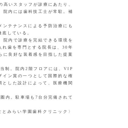
の高いスタッフが診療にあたり、
、院内には歯科技工士が常駐。補
メンテナンスによる予防治療にも
徹底している。
、院内で診療を完結できる環境を
れ歯を専門とする院長は、30年
らに良好な装着感を目指した提案
制。院内2階フロアには、VIP
ザイン賞の一つとして国際的な権
基調とした設計によって、医療機関
圏内。駐車場も7台分完備されて
なとみらい学園歯科クリニック〉