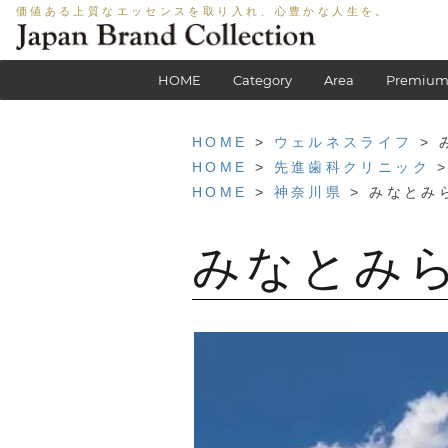
価値ある上質なエッセンスを取り入れ、心豊かな人生を。
HOME
Category
Area
Premium
HOME
>
ウェルネスライフ
> 
HOME
>
先進歯科クリニック
>
HOME
>
神奈川県
> みなとみ
みなとみ