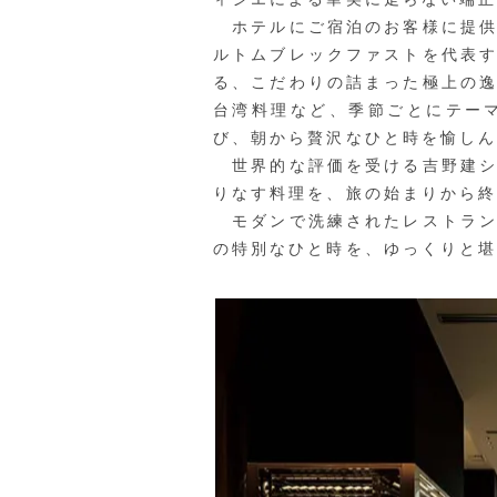
ホテルにご宿泊のお客様に提供
ルトムブレックファストを代表
る、こだわりの詰まった極上の
台湾料理など、季節ごとにテー
び、朝から贅沢なひと時を愉し
世界的な評価を受ける吉野建シ
りなす料理を、旅の始まりから
モダンで洗練されたレストラン
の特別なひと時を、ゆっくりと