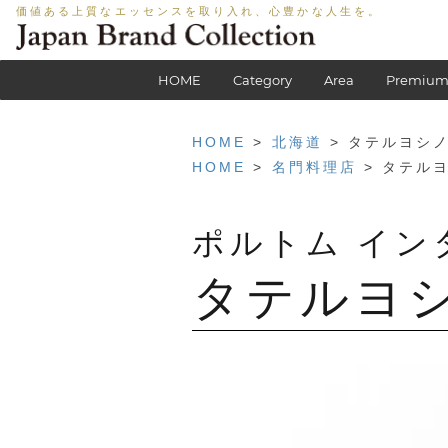
価値ある上質なエッセンスを取り入れ、心豊かな人生を。
HOME
Category
Area
Premium
HOME
>
北海道
> タテルヨシ
HOME
>
名門料理店
> タテル
ポルトム イン
タテルヨ