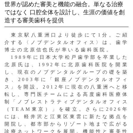
世界が認めた審美と機能の融合。単なる治療
ではなく
口腔全体を設計し、生涯の価値を創
造する審美歯科を提供
東京駅八重洲口より徒歩にて1分。ご紹
介する〈ノブデンタルオフィス〉は、歯学
博士の北原信也氏が率いる歯科医院。
1989年に日本大学松戸歯学部を卒業した
北原氏は、1992年に北原歯科医院を開業
し、現在のノブデンタルグループの礎を築
き、2003年に「銀座ノブデンタルオフィ
ス」を開設。2012年に現在の八重洲へと移
転し、専門医チームによる高度歯科医療体
制「ノブレストラティブデンタルオフィス
（TEAM東京）」を確立。さらに2026年
には、軽井沢と江東区東雲に新たな拠点を
開院し、都市部からリゾート地まで広がる
診療ネットワークを展開。機能性と審美性