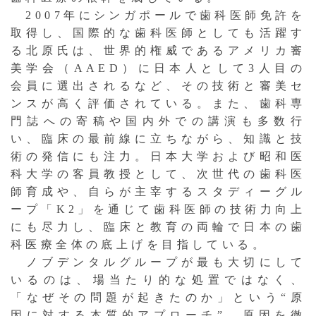
2007年にシンガポールで歯科医師免許を
取得し、国際的な歯科医師としても活躍す
る北原氏は、世界的権威であるアメリカ審
美学会（AAED）に日本人として3人目の
会員に選出されるなど、その技術と審美セ
ンスが高く評価されている。また、歯科専
門誌への寄稿や国内外での講演も多数行
い、臨床の最前線に立ちながら、知識と技
術の発信にも注力。日本大学および昭和医
科大学の客員教授として、次世代の歯科医
師育成や、自らが主宰するスタディーグル
ープ「K2」を通じて歯科医師の技術力向上
にも尽力し、臨床と教育の両輪で日本の歯
科医療全体の底上げを目指している。
ノブデンタルグループが最も大切にして
いるのは、場当たり的な処置ではなく、
「なぜその問題が起きたのか」という“原
因に対する本質的アプローチ”。原因を徹