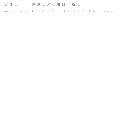
定休日
休診日／日曜日・祝日
https://ttdentallabo.com/
ホームペー
ジ
https://www.instagram.com/t
Instagram
HOME