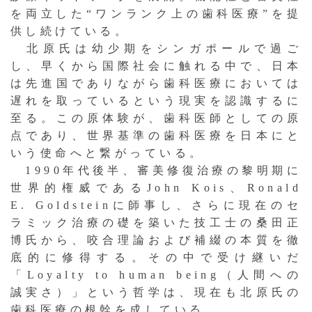
を両立した“ワンランク上の歯科医療”を提
供し続けている。
北原氏は幼少期をシンガポールで過ご
し、早くから国際社会に触れる中で、日本
は先進国でありながら歯科医療においては
遅れを取っているという現実を認識するに
至る。この原体験が、歯科医師としての原
点であり、世界基準の歯科医療を日本にと
いう使命へと繋がっている。
1990年代後半、審美修復治療の黎明期に
世界的権威であるJohn Kois、Ronald
E. Goldsteinに師事し、さらに現在のセ
ラミック治療の礎を築いた技工士の桑田正
博氏から、咬合理論および補綴の本質を徹
底的に修得する。その中で受け継いだ
「Loyalty to human being（人間への
誠実さ）」という哲学は、現在も北原氏の
歯科医療の根幹を成している。