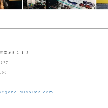
幸原町2-1-3
5577
:00
/megane-mishima.com