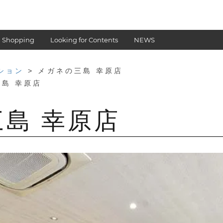
 Shopping
Looking for Contents
NEWS
ション
> メガネの三島 幸原店
三島 幸原店
島 幸原店