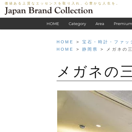
価値ある上質なエッセンスを取り入れ、心豊かな人生を。
HOME
Category
Area
Premium
HOME
>
宝石・時計・ファッ
HOME
>
静岡県
> メガネの
メガネの三