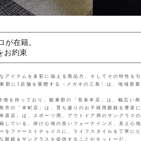
ロが在籍。
をお約束
なアイテムを多彩に揃える商品力、そしてその特性を引
東郡に3店舗を展開する〈メガネの三島〉は、地域密
特徴を持っており、駿東郡の「長泉本店」は、幅広い商
島市の「本町店」は、育ち盛りのお子様用眼鏡を豊富
幸原店」は、スポーツ用、アウトドア用のサングラス
籍している。掛け心地の良いフォーナインズ、見え心
ーをファーストチョイスに、ライフスタイルを丁寧に
な眼鏡＆サングラスを提供することがモットーだ。