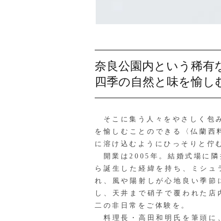
奈良公園内という稀有
四季の自然と味を愉し
そこに集う人々をやさしく包み
を愉しむことのできる〈仏蘭西料理
に溶け込むようにひっそりと佇
開業は2005年。結婚式場に
ら誕生した経緯を持ち、ミシュ
れ、風や陽射しが心地良い季節
し、天井まで硝子で覆われた店
二の非日常をご体験を。
料理長・高田和明氏を筆頭に、