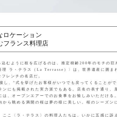
なロケーション
むフランス料理店
込むように枝を広げるのは、推定樹齢200年のモチの巨
 ラ・テラス（La Terrasse）〉は、世界遺産に囲
むフレンチの名店だ。
隣接し、“式を挙げたお客様がいつでも戻ってくることがで
ランにも掲載された実力派でもある。店名の表す通り、
には、オープンエアーでのお食事をお愉しみいただける
内から眺める満開の桜は夢の様に美しい。桜のシーズン
ここ〈ラ・テラス〉の料理人たちは、いかに五感に訴