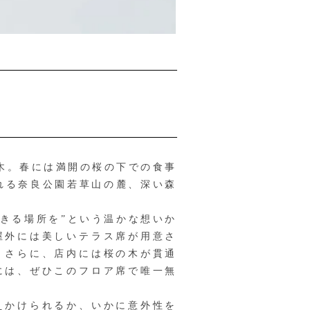
木。春には満開の桜の下での食事
まれる奈良公園若草山の麓、深い森
きる場所を”という温かな想いか
屋外には美しいテラス席が用意さ
。さらに、店内には桜の木が貫通
には、ぜひこのフロア席で唯一無
えかけられるか、いかに意外性を