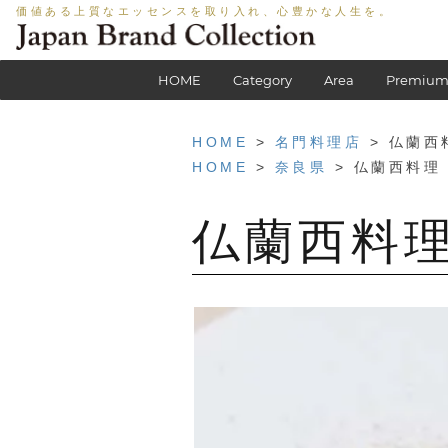
価値ある上質なエッセンスを取り入れ、心豊かな人生を。
HOME
Category
Area
Premium
HOME
>
名門料理店
> 仏蘭西料
HOME
>
奈良県
> 仏蘭西料理 ラ
仏蘭西料理 