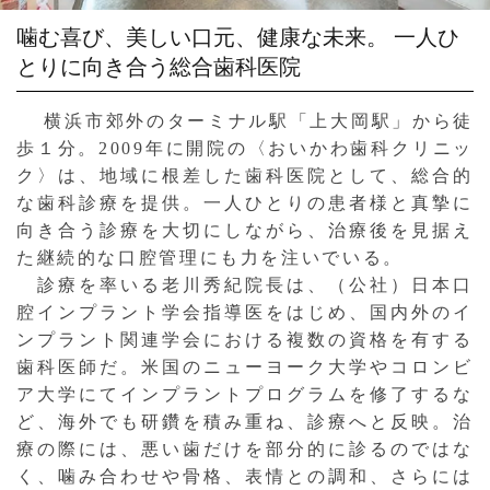
噛む喜び、美しい口元、健康な未来。
一人ひ
とりに向き合う総合歯科医院
横浜市郊外のターミナル駅「上大岡駅」から徒
歩１分。2009年に開院の〈おいかわ歯科クリニッ
ク〉は、地域に根差した歯科医院として、総合的
な歯科診療を提供。一人ひとりの患者様と真摯に
向き合う診療を大切にしながら、治療後を見据え
た継続的な口腔管理にも力を注いでいる。
診療を率いる老川秀紀院長は、（公社）日本口
腔インプラント学会指導医をはじめ、国内外のイ
ンプラント関連学会における複数の資格を有する
歯科医師だ。米国のニューヨーク大学やコロンビ
ア大学にてインプラントプログラムを修了するな
ど、海外でも研鑽を積み重ね、診療へと反映。治
療の際には、悪い歯だけを部分的に診るのではな
く、噛み合わせや骨格、表情との調和、さらには