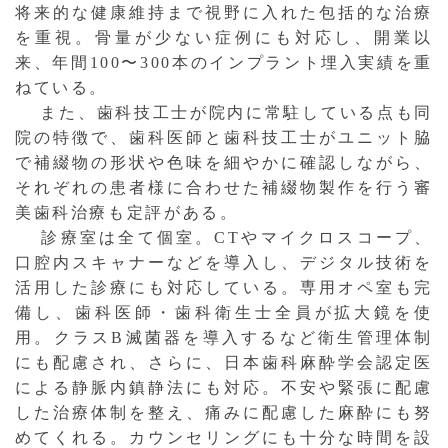
将来的な健康維持まで視野に入れた包括的な治療
を重視。骨量が少ない症例にも対応し、開業以
来、年間100〜300本のインプラント埋入実績を重
ねている。
また、歯科技工士が院内に常駐している点も同
院の特徴で、歯科医師と歯科技工士がユニット脇
で補綴物の形状や色味を細やかに確認しながら、
それぞれの患者様に合わせた補綴物製作を行う審
美歯科治療も定評がある。
診療室は全て個室。CTやマイクロスコープ、
口腔内スキャナーなどを導入し、デジタル技術を
活用した診療にも対応している。専用オペ室も完
備し、歯科医師・歯科衛生士全員が拡大鏡を使
用。クラスB滅菌器を導入するなど衛生管理体制
にも配慮され、さらに、日本歯科麻酔学会認定医
による静脈内鎮静法にも対応。不安や緊張に配慮
した治療体制を整え、痛みに配慮した麻酔にも努
めてくれる。カウンセリングにも十分な時間を設