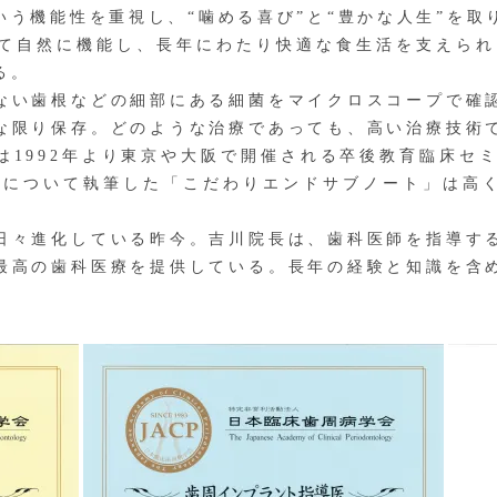
いう機能性を重視し、“噛める喜び”と“豊かな人生”を取
て自然に機能し、長年にわたり快適な食生活を支えられ
る。
い歯根などの細部にある細菌をマイクロスコープで確
な限り保存。どのような治療であっても、高い治療技術
は1992年より東京や大阪で開催される卒後教育臨床セミ
治療について執筆した「こだわりエンドサブノート」は高
々進化している昨今。吉川院長は、歯科医師を指導す
最高の歯科医療を提供している。長年の経験と知識を含
。