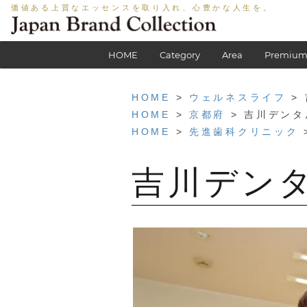
価値ある上質なエッセンスを取り入れ、心豊かな人生を。
HOME
Category
Area
Premium
HOME
>
ウェルネスライフ
>
HOME
>
京都府
> 吉川デン
HOME
>
先進歯科クリニック
吉川デン