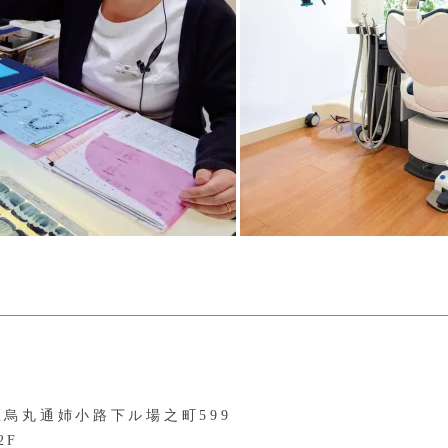
烏丸通姉小路下ル場之町599
2F