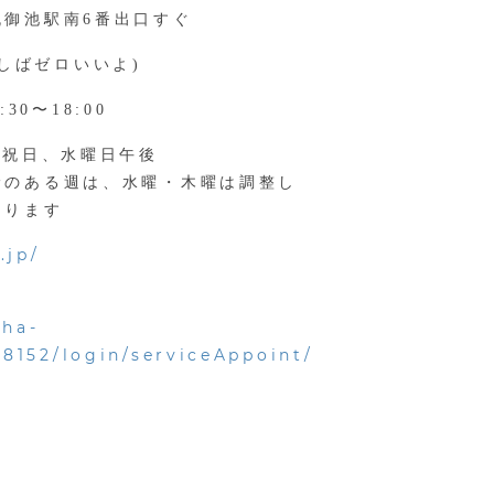
丸御池駅南6番出口すぐ
(むしばゼロいいよ)
:30〜18:00
 祝日、水曜日午後
診のある週は、水曜・木曜は調整し
あります
.jp/
sha-
8152/login/serviceAppoint/