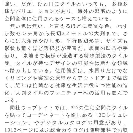
強い。だが、ひと口にタイルといっても、 多種多
様なバリエーションがあり、海外の邸宅のように
空間全体に使用されるケースも増えている。
無い色は無い、と言えるほどに豊富な色、 わず
か数センチ角から長辺3メートルの大判まで、さ
らには六角形やひし形、平行四辺形等、サイズも
形状も驚くほど選択肢が豊富だ。表面の凹凸や手
触り、 素地まで模様が浸透する特殊製法のタイル
等、タイルが持つデザインの可能性は新たな領域
へ踏み出している。使用箇所は、水回りだけでな
くリビングや寝室の床壁からアウトドアまで幅広
く、近年は抗菌など健康な生活に役立つ性能の進
化、大判タイルのファニチャーへの活用も進んで
いる。
同社ウェブサイトでは、3Dの住宅空間にタイル
を貼ってコーディネートを愉しめる「3Dシミュレ
ーション」やデジタルカタログの用意があり、
1012ページに及ぶ総合カタログは随時無料でお取