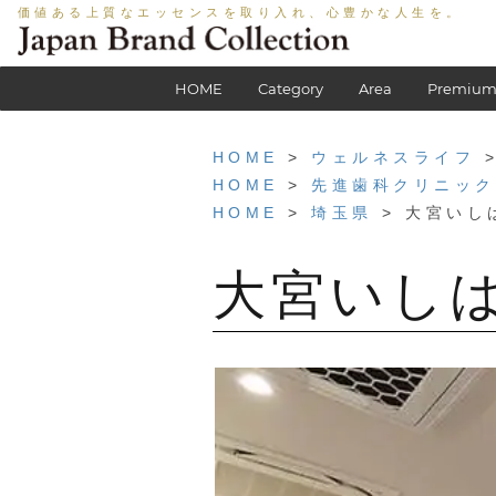
価値ある上質なエッセンスを取り入れ、心豊かな人生を。
HOME
Category
Area
Premium
HOME
>
ウェルネスライフ
>
HOME
>
先進歯科クリニック
HOME
>
埼玉県
> 大宮いし
大宮いし