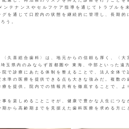
う配慮し、再治療のリスクを抑えた診療を行うことを
メンテナンスやセルフケア指導を通じてトラブルを
ングを通じて口腔内の状態を継続的に管理し、長期的
だろう。
〈久喜総合歯科〉は、地元からの信頼も厚く、〈大
埼玉県内のみならず首都圏や 東海、中部といった遠
院で診療にあたる体制を整えることで、法人全体で
定水準の医療を提供できる点も大きな強みだ。複数の
診療を提供。院内での情報共有を徹底することで、よ
事を楽しめることこそが、健康で豊かな人生につな
少期から高齢期までを見据えた歯科医療を求める方に