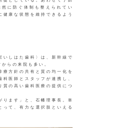
前提としている。あわせて予防
未然に防ぐ体制も整えられてい
に健康な状態を維持できるよう
宮いしはた歯科〉は、新幹線で
方からの来院も多い。
診療方針の共有と質の均一化を
歯科医師とスタッフが連携し、
り質の高い歯科医療の提供につ
がります」と、石幡理事長。単
とって、有力な選択肢といえる