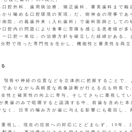
口腔外科、歯周病治療、矯正歯科、審美歯科まで幅
っかり噛める口腔環境の実現」だ。樹伸会の理事であ
学病院」の義歯外来（入れ歯科）で歯科医師としての
や口腔内の問題により食事に苦痛を感じる患者様が多
「一口腔一単位」の治療方針を確立した経緯がある。
綴分野で培った専門性を生かし、機能性と審美性を両立
げる
、顎骨や神経の位置などを立体的に把握することで、
くでありながら高精度な画像診断が行える点も特長で
全性と確実性の向上に寄与。そしてさらに重視してい
方が奥歯のみで咀嚼すると認識する中、前歯を含めた本
でなく、日常の噛み方が歯に与える影響にも着目し、
。
重視し、現在の症状への対応にとどまらず、10年、2