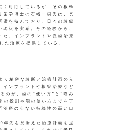
広く対応しているが、その根幹
り歯学博士の石幡一樹氏は、長
研鑽を積んでおり、日々の診療
い現状を実感。その経験から、
また、インプラントや義歯治療
した治療を提供している。
より精密な診断と治療計画の立
、インプラントや根管治療など
るのが、歯の“使い方”と“噛み
来の役割や顎の使い方までを丁
再治療の少ない持続性の高い口
0年先を見据えた治療計画を提