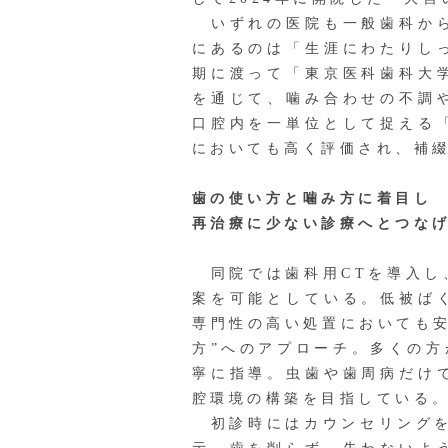
いずれの医院も一般歯科から
にあるのは「生涯にわたりし
期に渡って「東京医科歯科大
を通じて、噛み合わせの不調
口腔内を一単位として捉える
においても高く評価され、補
歯の使い方と噛み方に着目し
再治療に少ない診療へとつな
同院では歯科用CTを導入し
案を可能としている。低被ば
専門性の高い処置においても安
方”へのアプローチ。多くの
寧に指導。虫歯や歯周病だけ
腔環境の構築を目指している
初診時にはカウンセリングを