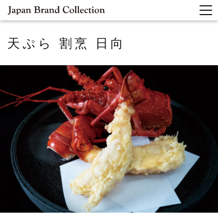
天ぷら 割烹 日向