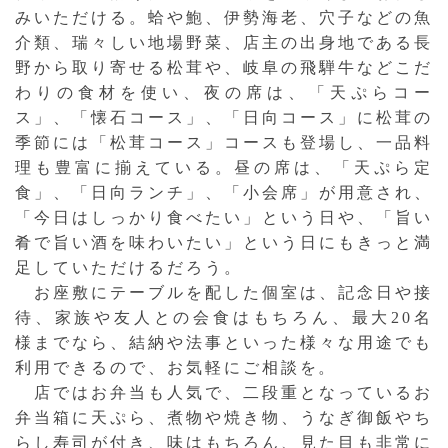
みいただける。蛤や鮑、伊勢海老、穴子などの魚
介類、瑞々しい地場野菜、店主の出身地である長
野から取り寄せる松茸や、岐阜の飛騨牛などこだ
わりの食材を使い、夜の席は、「天ぷらコー
ス」、「懐石コース」、「日向コース」に松茸の
季節には「松茸コース」コースも登場し、一品料
理も豊富に揃えている。昼の席は、「天ぷら定
食」、「日向ランチ」、「小会席」が用意され、
「今日はしっかり食べたい」という日や、「旨い
肴で旨い酒を味わいたい」という日にもきっと満
足していただけるだろう。
お座敷にテーブルを配した個室は、記念日や接
待、家族や友人との会食はもちろん、最大20名
様までなら、結納や法事といった様々な用途でも
利用できるので、お気軽にご相談を。
店ではお弁当も人気で、二段重となっているお
弁当箱に天ぷら、煮物や焼き物、うなぎ御飯やち
らし寿司が付き、味はもちろん、見た目も非常に