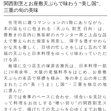
関西割烹とお座敷天ぷらで味わう
“美し国”、
三重の旬の美味
住宅街に建つマンションの1階にありながら、
木の温もりに包まれる〈天ぷら 割烹 日向〉は、
畳敷きの店内に無垢材のカウンター席と上品な設
えで整えられた個室を用意し、障子を透すやわら
かな光も優しく、日頃の忙しさをしばし忘れて至
福の天ぷらと日本料理をゆっくり味わっていただ
ける店。
板場に立つ店主の塚原吉雅氏は、日本料理一筋
に20有余年。大阪の老舗料亭をはじめ、お座敷
天ぷらの名店で研鑽を積み、海の幸と山の幸に恵
まれたこの“美（うま）し国”・三重を独立の地
に選んだ。
店では食事のペースに合わせ、頃合いを見計ら
って料理をお出しする“喰い切り”の関西割烹ス
タイルで、揚げたての天ぷらを心ゆくまでお愉し