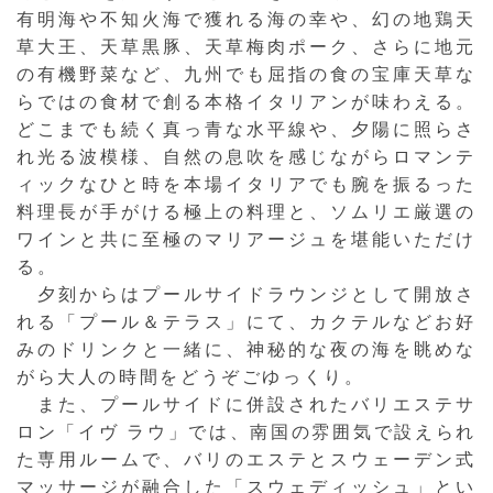
有明海や不知火海で獲れる海の幸や、幻の地鶏天
草大王、天草黒豚、天草梅肉ポーク、さらに地元
の有機野菜など、九州でも屈指の食の宝庫天草な
らではの食材で創る本格イタリアンが味わえる。
どこまでも続く真っ青な水平線や、夕陽に照らさ
れ光る波模様、自然の息吹を感じながらロマンテ
ィックなひと時を本場イタリアでも腕を振るった
料理長が手がける極上の料理と、ソムリエ厳選の
ワインと共に至極のマリアージュを堪能いただけ
る。
夕刻からはプールサイドラウンジとして開放さ
れる「プール＆テラス」にて、カクテルなどお好
みのドリンクと一緒に、神秘的な夜の海を眺めな
がら大人の時間をどうぞごゆっくり。
また、プールサイドに併設されたバリエステサ
ロン「イヴ ラウ」では、南国の雰囲気で設えられ
た専用ルームで、バリのエステとスウェーデン式
マッサージが融合した「スウェディッシュ」とい