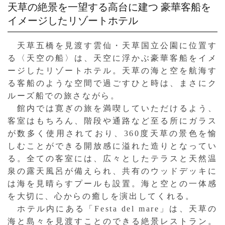
天草の絶景を一望する高台に建つ
豪華客船を
イメージしたリゾートホテル
天草五橋を見渡す雲仙・天草国立公園に位置す
る〈天空の船〉は、天空に浮かぶ豪華客船をイメ
ージしたリゾートホテル。天草の海と空を航海す
る客船のような空間で過ごすひと時は、まさにク
ルーズ船での旅さながら。
館内では寛ぎの旅を満喫していただけるよう、
客室はもちろん、階段や通路など至る所にガラス
が数多く使用されており、360度天草の景色を愉
しむことができる開放感に溢れた造りとなってい
る。全ての客室には、広々としたテラスと天然温
泉の露天風呂が備えられ、共有のウッドデッキに
は海を見晴らすプールも設置。海と空との一体感
を大切に、心からの癒しを演出してくれる。
ホテル内にある「Festa del mare」は、天草の
海と島々を見渡すことのできる絶景レストラン。