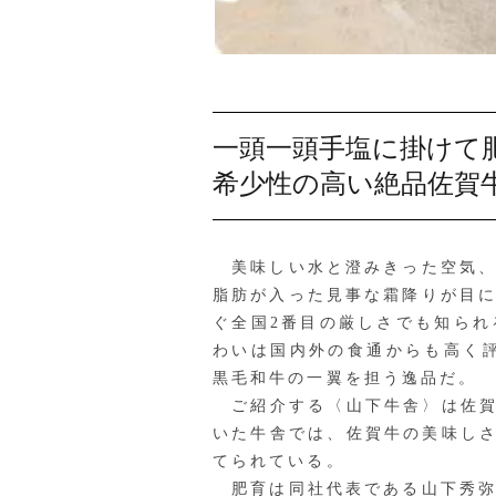
一頭一頭手塩に掛けて
希少性の高い絶品佐賀
美味しい水と澄みきった空気、
脂肪が入った見事な霜降りが目
ぐ全国2番目の厳しさでも知ら
わいは国内外の食通からも高く
黒毛和牛の一翼を担う逸品だ。
ご紹介する〈山下牛舎〉は佐賀
いた牛舎では、佐賀牛の美味しさ
てられている。
肥育は同社代表である山下秀弥