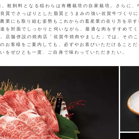
備。粗飼料となる稲わらは有機栽培の自家栽培。さらに、
、良質でさっぱりとした脂質とうまみの強い佐賀牛づくりに
型農業にも取り組む姿勢もこれからの畜産業の在り方を示す
途を対面でしっかりと伺いながら、最適な肉をすすめてく
る。店舗併設の焼肉店「佐賀牛焼肉やました」では、そのこ
外のお客様をご案内しても、必ずやお喜びいただけることだ
いをぜひとも一度、ご自身で味わっていただきたい。