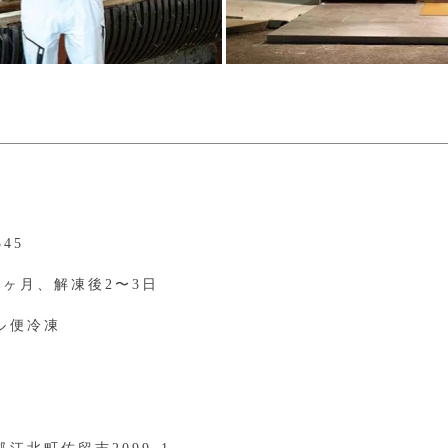
345
1ヶ月、解凍後2〜3日
ル便冷凍