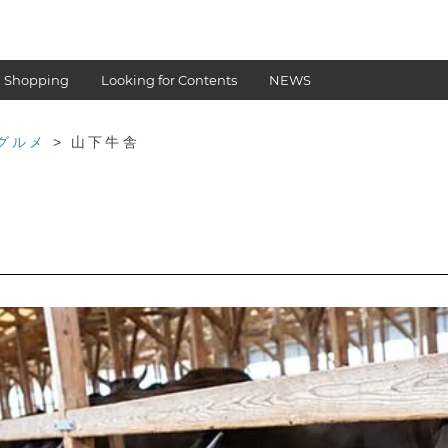
 Shopping
Looking for Contents
NEWS
グルメ
> 山下牛舎