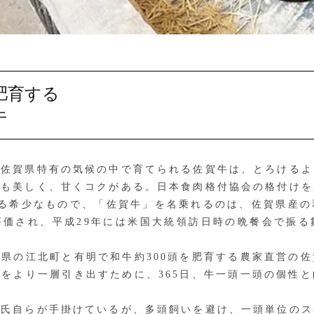
肥育する
牛
佐賀県特有の気候の中で育てられる佐賀牛は、とろけるよ
にも美しく、甘くコクがある。日本食肉格付協会の格付けを
れる希少なもので、「佐賀牛」を名乗れるのは、佐賀県産の
評価され、平成29年には米国大統領訪日時の晩餐会で振る
県の江北町と有明で和牛約300頭を肥育する農家直営の佐
をより一層引き出すために、365日、牛一頭一頭の個性
氏自らが手掛けているが、多頭飼いを避け、一頭単位のス