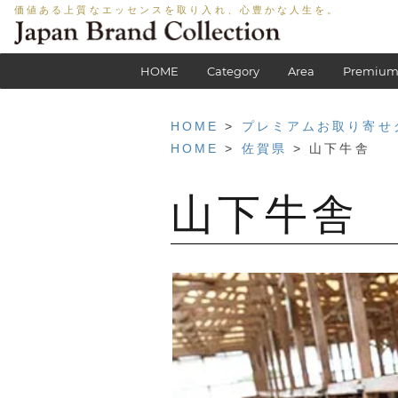
価値ある上質なエッセンスを取り入れ、心豊かな人生を。
HOME
Category
Area
Premium
HOME
>
プレミアムお取り寄せ
HOME
>
佐賀県
> 山下牛舎
山下牛舎