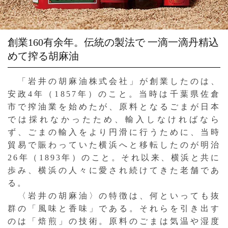
創業160有余年。伝統の製法で
一滴一滴丹精込
めて搾る胡麻油
「岩井の胡麻油株式会社」が創業したのは、
安政4年（1857年）のこと。当時は千葉県佐倉
市で搾油業を始めたが、原料となるごまが日本
では採れなかったため、輸入しなければなら
ず、ごまの輸入をより円滑に行うために、当時
貿易で賑わっていた横浜へと移転したのが明治
26年（1893年）のこと。それ以来、横浜と共に
歩み、横浜の人々に愛され続けてきた老舗であ
る。
〈岩井の胡麻油〉の特徴は、何といっても抜
群の「風味と香味」である。それらを引き出す
のは「焙煎」の技術。原料のごまは気温や湿度