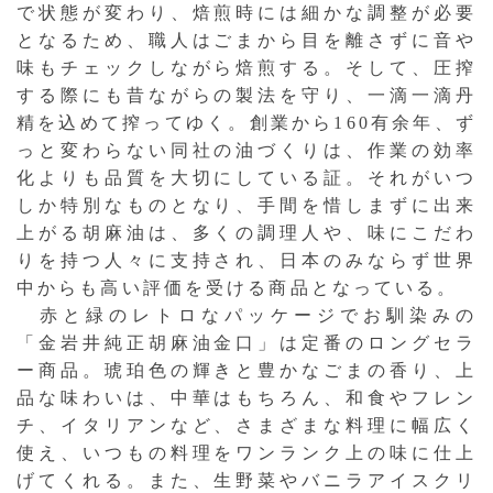
で状態が変わり、焙煎時には細かな調整が必要
となるため、職人はごまから目を離さずに音や
味もチェックしながら焙煎する。そして、圧搾
する際にも昔ながらの製法を守り、一滴一滴丹
精を込めて搾ってゆく。創業から160有余年、ず
っと変わらない同社の油づくりは、作業の効率
化よりも品質を大切にしている証。それがいつ
しか特別なものとなり、手間を惜しまずに出来
上がる胡麻油は、多くの調理人や、味にこだわ
りを持つ人々に支持され、日本のみならず世界
中からも高い評価を受ける商品となっている。
赤と緑のレトロなパッケージでお馴染みの
「金岩井純正胡麻油金口」は定番のロングセラ
ー商品。琥珀色の輝きと豊かなごまの香り、上
品な味わいは、中華はもちろん、和食やフレン
チ、イタリアンなど、さまざまな料理に幅広く
使え、いつもの料理をワンランク上の味に仕上
げてくれる。また、生野菜やバニラアイスクリ