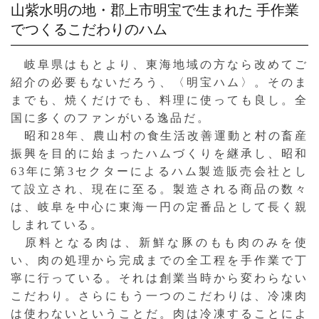
山紫水明の地・郡上市明宝で生まれた
手作業
でつくるこだわりのハム
岐阜県はもとより、東海地域の方なら改めてご
紹介の必要もないだろう、〈明宝ハム〉。そのま
までも、焼くだけでも、料理に使っても良し。全
国に多くのファンがいる逸品だ。
昭和28年、農山村の食生活改善運動と村の畜産
振興を目的に始まったハムづくりを継承し、昭和
63年に第3セクターによるハム製造販売会社とし
て設立され、現在に至る。製造される商品の数々
は、岐阜を中心に東海一円の定番品として長く親
しまれている。
原料となる肉は、新鮮な豚のもも肉のみを使
い、肉の処理から完成までの全工程を手作業で丁
寧に行っている。それは創業当時から変わらない
こだわり。さらにもう一つのこだわりは、冷凍肉
は使わないということだ。肉は冷凍することによ