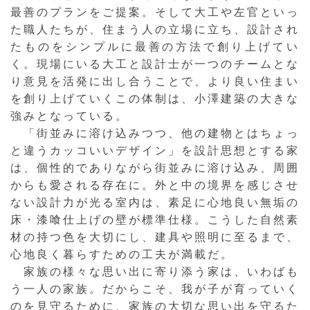
最善のプランをご提案。そして大工や左官といっ
た職人たちが、住まう人の立場に立ち、設計され
たものをシンプルに最善の方法で創り上げてい
く。現場にいる大工と設計士が一つのチームとな
り意見を活発に出し合うことで、より良い住まい
を創り上げていくこの体制は、小澤建築の大きな
強みとなっている。
「街並みに溶け込みつつ、他の建物とはちょっ
と違うカッコいいデザイン」を設計思想とする家
は、個性的でありながら街並みに溶け込み、周囲
からも愛される存在に。外と中の境界を感じさせ
ない設計力が光る室内は、素足に心地良い無垢の
床・漆喰仕上げの壁が標準仕様。こうした自然素
材の持つ色を大切にし、建具や照明に至るまで、
心地良く暮らすための工夫が満載だ。
家族の様々な思い出に寄り添う家は、いわばも
う一人の家族。だからこそ、我が子が育っていく
のを見守るために、家族の大切な思い出を守るた