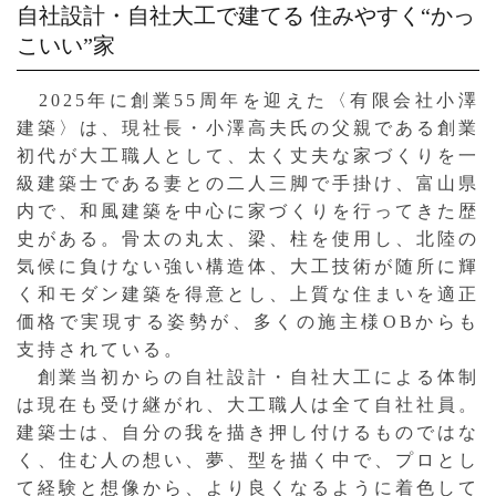
自社設計・自社大工で建てる
住みやすく“かっ
こいい”家
2025年に創業55周年を迎えた〈有限会社小澤
建築〉は、現社長・小澤高夫氏の父親である創業
初代が大工職人として、太く丈夫な家づくりを一
級建築士である妻との二人三脚で手掛け、富山県
内で、和風建築を中心に家づくりを行ってきた歴
史がある。骨太の丸太、梁、柱を使用し、北陸の
気候に負けない強い構造体、大工技術が随所に輝
く和モダン建築を得意とし、上質な住まいを適正
価格で実現する姿勢が、多くの施主様OBからも
支持されている。
創業当初からの自社設計・自社大工による体制
は現在も受け継がれ、大工職人は全て自社社員。
建築士は、自分の我を描き押し付けるものではな
く、住む人の想い、夢、型を描く中で、プロとし
て経験と想像から、より良くなるように着色して