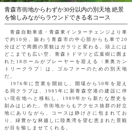
青森市街地からわずか30分以内の別天地
絶景
を愉しみながらラウンドできる名コース
青森自動車道・青森東インターチェンジより車
で約10分。賑わう青森市の中心部からも車で20
分ほどで周囲の景観はガラリと変わる。頭上には
どこまでも広い空、青森トドマツと広葉樹に囲ま
れた18ホールがプレーヤーを迎える〈東奥カン
トリークラブ〉は、ゴルファーのための別天地
だ。
1976年に営業を開始し、開場から50年を迎え
る同クラブは、1985年に新青森空港の建設に伴
い現在地へと移転し、1989年から新たな歴史を
刻みはじめた。市街地からもアクセス抜群の好立
地にありながら、コースは静けさに包まれてお
り、緑豊かな林越しに陸奥湾を望む恵まれた景観
が目を愉しませてくれる。