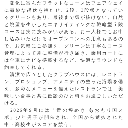
変化に富んだフラットなコースはフェアウェイ
に微妙な起伏を持たせ、2段、3段状となってい
るグリーンもあり、最後まで気が抜けない。自然
と眺望を生かしたエキサイティングな戦略型丘陵
コースは実に挑みがいがある。お一人様でもお申
し込みいただけるオープンコンペの用意もあるの
で、お気軽にご参加を。グリーンは丁寧なコース
管理によって常に整備が行き届き、乗用カートに
は全車にナビを搭載するなど、快適なラウンドを
約束してくれる。
清潔で広々としたクラブハウスには、レストラ
ン、プロショップ、アメニティの整った浴場を備
え、多彩なメニューを備えたレストランでは、美
味しい食事と共に歓談のひと時をお過ごしいただ
ける。
2026年9月には「青の煌めき あおもり国ス
ポ」少年男子が開催され、全国から選抜された
中・高校生がスコアを競う。