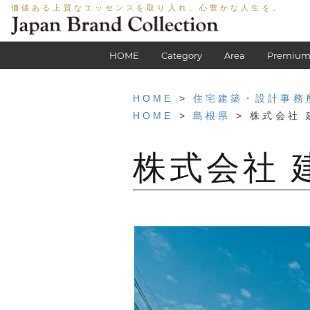
価値ある上質なエッセンスを取り入れ、心豊かな人生を。
HOME
Category
Area
Premium
HOME
>
住宅建築・設計事務
HOME
>
島根県
> 株式会社 
株式会社 