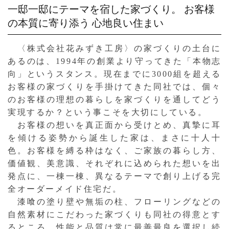
一邸一邸にテーマを宿した家づくり。
お客様
の本質に寄り添う 心地良い住まい
〈株式会社花みずき工房〉の家づくりの土台に
あるのは、1994年の創業より守ってきた「本物志
向」というスタンス。現在までに3000組を超える
お客様の家づくりを手掛けてきた同社では、個々
のお客様の理想の暮らしを家づくりを通してどう
実現するか？という事こそを大切にしている。
お客様の想いを真正面から受けとめ、真摯に耳
を傾ける姿勢から誕生した家は、まさに十人十
色。お客様を縛る枠はなく、ご家族の暮らし方、
価値観、美意識、それぞれに込められた想いを出
発点に、一棟一棟、異なるテーマで創り上げる完
全オーダーメイド住宅だ。
漆喰の塗り壁や無垢の柱、フローリングなどの
自然素材にこだわった家づくりも同社の得意とす
るところ。性能と品質は常に最善最良を選択し続