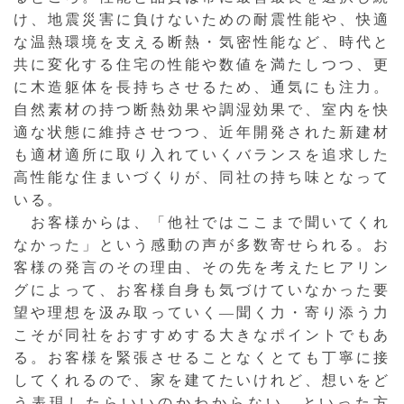
け、地震災害に負けないための耐震性能や、快適
な温熱環境を支える断熱・気密性能など、時代と
共に変化する住宅の性能や数値を満たしつつ、更
に木造躯体を長持ちさせるため、通気にも注力。
自然素材の持つ断熱効果や調湿効果で、室内を快
適な状態に維持させつつ、近年開発された新建材
も適材適所に取り入れていくバランスを追求した
高性能な住まいづくりが、同社の持ち味となって
いる。
お客様からは、「他社ではここまで聞いてくれ
なかった」という感動の声が多数寄せられる。お
客様の発言のその理由、その先を考えたヒアリン
グによって、お客様自身も気づけていなかった要
望や理想を汲み取っていく—聞く力・寄り添う力
こそが同社をおすすめする大きなポイントでもあ
る。お客様を緊張させることなくとても丁寧に接
してくれるので、家を建てたいけれど、想いをど
う表現したらいいのかわからない…といった方