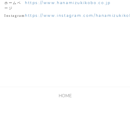
https://www.hanamizukikobo.co.jp
ホームペ
ージ
https://www.instagram.com/hanamizukiko
Instagram
HOME
PRIVACY POLICY
利用規約
会社概要
お問い合わせ
Copyright © Cyber Media All Rights Reserved.