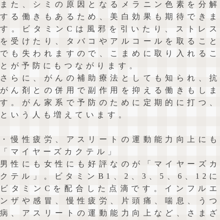
また、シミの原因となるメラニン色素を分解
する働きもあるため、美白効果も期待できま
す。ビタミンCは風邪を引いたり、ストレス
を受けたり、タバコやアルコールを取ること
でも失われますので、こまめに取り入れるこ
とが予防にもつながります。
さらに、がんの補助療法としても知られ、抗
がん剤との併用で副作用を抑える働きもしま
す。がん家系で予防のために定期的に打つ、
という人も増えています。
・慢性疲労、アスリートの運動能力向上にも
「マイヤーズカクテル」
男性にも女性にも好評なのが「マイヤーズカ
クテル」。ビタミンB1、2、3、5、6、12に
ビタミンCを配合した点滴です。インフルエ
ンザや感冒、慢性疲労、片頭痛、喘息、うつ
病、アスリートの運動能力向上など、さまざ