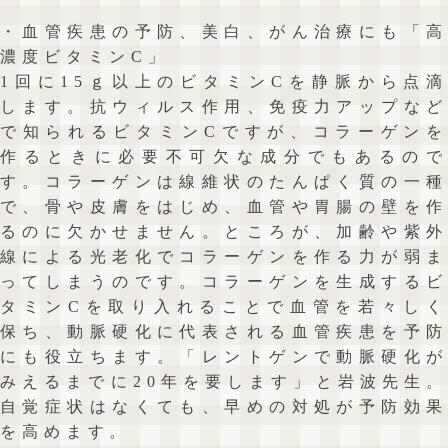
・血管疾患の予防、美白、がん治療にも「高
濃度ビタミンC」
1回に15ｇ以上のビタミンCを静脈から点滴
します。抗ウィルス作用、免疫力アップなど
で知られるビタミンCですが、コラーゲンを
作るときに必要不可欠な成分でもあるので
す。コラーゲンは線維状のたんぱく質の一種
で、骨や皮膚をはじめ、血管や胃腸の壁を作
るのに欠かせません。ところが、加齢や紫外
線による光老化でコラーゲンを作る力が弱ま
ってしまうのです。コラーゲンを生成するビ
タミンCを取り入れることで血管を若々しく
保ち、動脈硬化に代表される血管疾患を予防
にも役立ちます。「レントゲンで動脈硬化が
みえるまでに20年を要します」と岩波先生。
自覚症状はなくても、早めの対処が予防効果
を高めます。