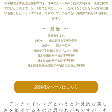
気候物理医学会認定温泉専門医。地域の人々へ病気予防の大切さを、地道な努力
で呼びかけ続けている。子育てと両立し、ハードな毎日をこなしながら豊富な趣
味も愉しむというパワフルさ。それでいて、力みのない自然体の笑顔が印象的な
女性だ
〜 経歴 〜
前橋市生まれ
1999年 獨協医科大学医学部卒
2005年 同大学院卒
2006年7月 前橋温泉クリニック開業
日本整形外科学会認定専門医
日本抗加齢医学会認定専門医
日本温泉気候物理医学会認定温泉療法専門医
店舗紹介ページはこちら
アンチエイジングというと外見的な美し
さを追求するものと思われがちですが、本