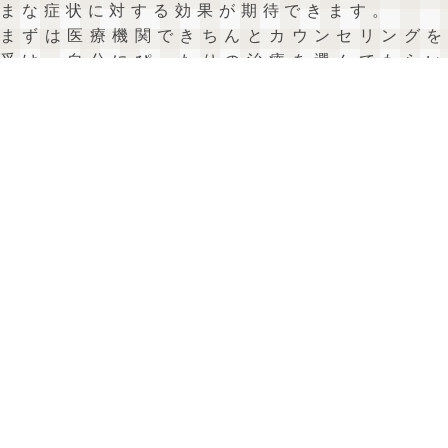
まな症状に対する効果が期待できます。
まずは医療機関できちんとカウンセリングを
受け、自分にぴったりの治療を選んでもらい
ましょう。
アンチエイジングの基礎は栄養バランス
の取れた食事と適度な運動ですが、場合に
よっては、無駄なく効果を得られて即効性
の高い「点滴・注射」も利用していきたい
ですね。
次回は、アンチエイジングにおいて大事
な要素についてご紹介します。
→
「美容医療」に続く
HOME