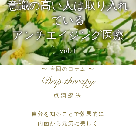
意識の高い人は取り入れ
ている
アンチエイジング医療
vol.1
〜 今回のコラム 〜
- 点滴療法 -
自分を知ることで効果的に
内面から元気に美しく