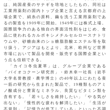
は、純国産蚕のサナギを培地としたもの。同社は
工業用薬剤の国内トップ企業と言える京都府の上
場企業で、絹糸の原料、繭を洗う工業用薬剤であ
るの製造を1909年に開始。1949年には株式上場。
国際競争力のある独自の界面活性剤をはじめ、食
品に使われるカルボキシメチルセルロースナトリ
ウムや、砂糖由来のショ糖脂肪酸エステル等を取
り扱う。アジアはもとより、北米、欧州など世界
市場において製品を開発・販売する国際企業とい
う点も信頼できる。
「カイコ冬虫夏草」は、グループ企業である
「バイオコクーン研究所」・鈴木幸一社長（岩手
大学名誉教授・農学博士）の40年以上にわたる蚕
一筋の研究から生まれた製品で、19種類ものアミ
ノ酸成分と豊富なミネラル、良質なビタミン類を
含有する。「若々しさを維持したい」「やる気が
出ない」「慢性的な疲れを解消したい」「生活が
不規則」「記憶力が低下している」といった不調