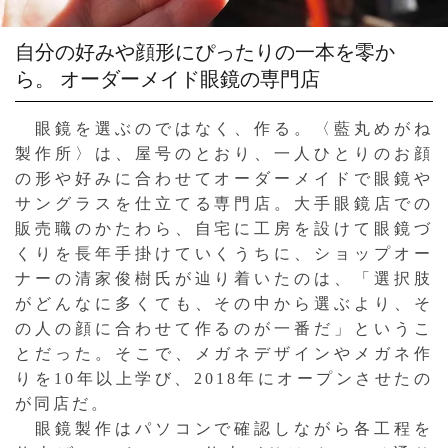
自分の好みや顔形にぴったりの一本を零か
ら。
オーダーメイド眼鏡の専門店
眼鏡を選ぶのではなく、作る。〈藍丸めがね
製作所〉は、屋号のとおり、一人ひとりのお顔
の形や好みに合わせてオーダーメイドで眼鏡や
サングラスを仕立てる専門店。大手眼鏡店での
販売職のかたわら、自宅に工房を設けて眼鏡づ
くりを長年手掛けていくうちに、ショップオー
ナーの清家俊樹氏が辿り着いたのは、「選択肢
がどんなに多くても、その中から選ぶより、そ
の人の顔に合わせて作るのが一番だ」というこ
とだった。そこで、メガネデザインやメガネ作
りを10年以上学び、2018年にオープンさせたの
が同店だ。
眼鏡製作はパソコンで確認しながら各工程を