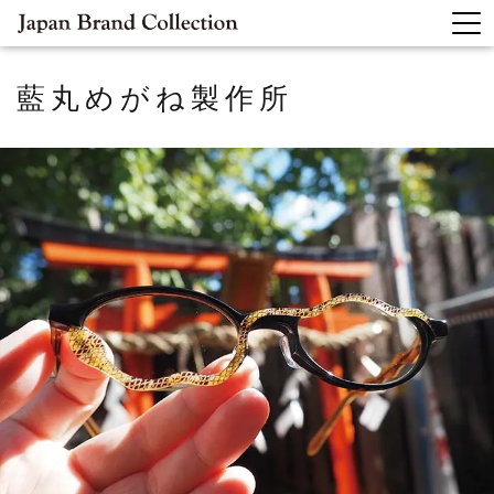
藍丸めがね製作所