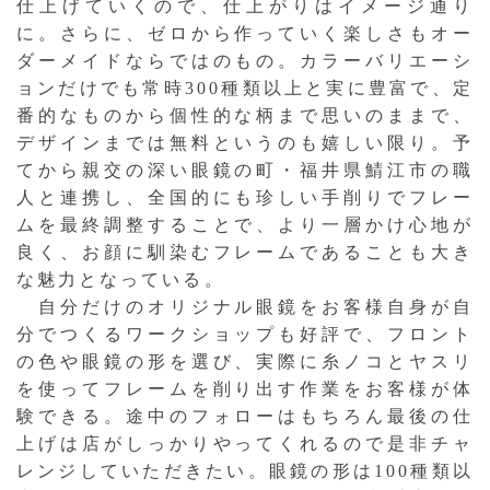
仕上げていくので、仕上がりはイメージ通り
に。さらに、ゼロから作っていく楽しさもオー
ダーメイドならではのもの。カラーバリエーシ
ョンだけでも常時300種類以上と実に豊富で、定
番的なものから個性的な柄まで思いのままで、
デザインまでは無料というのも嬉しい限り。予
てから親交の深い眼鏡の町・福井県鯖江市の職
人と連携し、全国的にも珍しい手削りでフレー
ムを最終調整することで、より一層かけ心地が
良く、お顔に馴染むフレームであることも大き
な魅力となっている。
自分だけのオリジナル眼鏡をお客様自身が自
分でつくるワークショップも好評で、フロント
の色や眼鏡の形を選び、実際に糸ノコとヤスリ
を使ってフレームを削り出す作業をお客様が体
験できる。途中のフォローはもちろん最後の仕
上げは店がしっかりやってくれるので是非チャ
レンジしていただきたい。眼鏡の形は100種類以