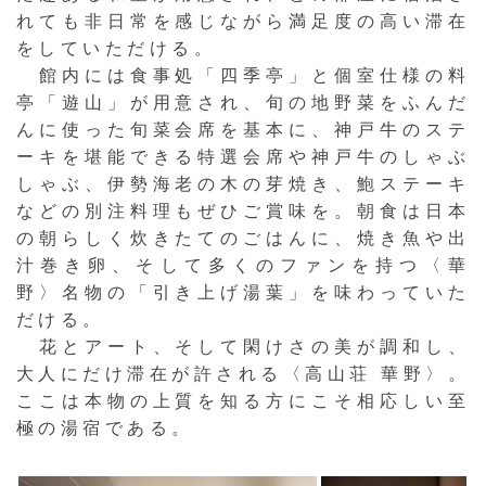
れても非日常を感じながら満足度の高い滞在
をしていただける。
館内には食事処「四季亭」と個室仕様の料
亭「遊山」が用意され、旬の地野菜をふんだ
んに使った旬菜会席を基本に、神戸牛のステ
ーキを堪能できる特選会席や神戸牛のしゃぶ
しゃぶ、伊勢海老の木の芽焼き、鮑ステーキ
などの別注料理もぜひご賞味を。朝食は日本
の朝らしく炊きたてのごはんに、焼き魚や出
汁巻き卵、そして多くのファンを持つ〈華
野〉名物の「引き上げ湯葉」を味わっていた
だける。
花とアート、そして閑けさの美が調和し、
大人にだけ滞在が許される〈高山荘 華野〉。
ここは本物の上質を知る方にこそ相応しい至
極の湯宿である。