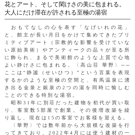
花とアート、そして閑けさの美に包まれる。
大人にだけ滞在が許される至極の湯宿
おもてなしの心を表す「なげいれの花」
と、館主が長い月日をかけて集めてきたプリ
ミティブアート（宗教的な影響を受けていな
い原始美術）やアンティークの品々が至る所
に飾られ、まるで美術館のような上質で心地
よい静けさに包まれる。〈高山荘 華野〉──
ここは“静謐（せいひつ）”という言葉を表現
するかのような至極の空間と、有馬温泉に湧
き出る金泉と銀泉の2つの湯を同時に愉しむ
ことのできる特別な湯宿。
昭和31年に別荘だった建物を初代が買い取
り、客室数5部屋で創業。その後増改築を繰
り返し、現在は15の客室でお客様を迎える。
〈華野〉では数年前から大規模な改築を行
ってきており、2022年4月には使う建材の一