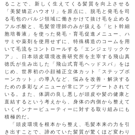
ることで、新しく生えてくる髪質を向上させる
「美髪矯正ハウオリ」を原点に、脱毛と発毛を司
る毛包のバルジ領域に働きかけて抜け毛を止める
フルボ酸と、毛髪管理師のみが扱える「ヒト幹細
胞培養液」を使った発毛・育毛促進メニュー、ハ
サミや薬剤を使用せずに、特殊構造のコームを用
いて毛流をコントロールする「エンジェリックケ
ア」、日本頭皮環境改善研究所を主宰する飛山真
徳氏が生み出した「飛山式育毛ヘッドスパ」をは
じめ、世界初の小顔補正立体カット「ステップボ
ーンカット」の導入など、悩みを改善・解決する
ための多彩なメニューが常にアップデートされて
いる。また、体調の良し悪しが頭皮や髪の健康と
直結するという考えから、身体の内側から整えて
いくインナービューティーに対する取り組みにも
積極的だ。
「頭皮環境を根本から整え、毛髪本来の力を引
き出すことで、諦めていた髪質が驚くほど変わり