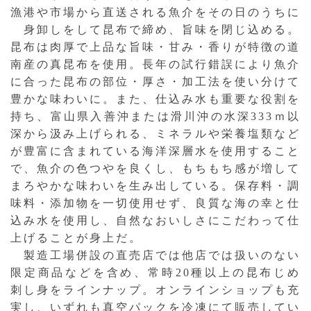
漁港や市場から直送される魚介をその日のうちに
身卸しをして昆布で締め、旨味を閉じ込める。
昆布は肉厚で上品な旨味・甘み・香りが特徴の道
南産の真昆布を使用。長年の試行錯誤により魚介
に合った昆布の部位・厚さ・加工法を使い分けて
豊かな味わいに。また、仕込み水も重要な役割を
持ち、富山県入善沖または滑川沖の水深333ｍ以
深から汲み上げられる、ミネラルや栄養塩類など
が豊富に含まれている海洋深層水を使用すること
で、魚介の色つやを良くし、もちもち感が増して
まろやかな味わいを生み出している。保存料・調
味料・添加物を一切使用せず、良質な海の幸と仕
込み水を使用し、自然なおいしさにこだわって仕
上げることが身上だ。
製造工場併設の直売店では他店では扱いのない
限定商品などを含め、常時20種以上の昆布じめ
刺し身をラインナップ。オンラインショップも充
実し、いずれも真空パックを冷凍にて販売してい