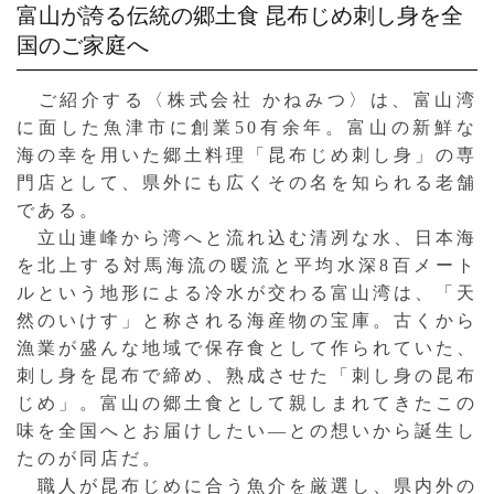
富山が誇る伝統の郷土食
昆布じめ刺し身を全
国のご家庭へ
ご紹介する〈株式会社 かねみつ〉は、富山湾
に面した魚津市に創業50有余年。富山の新鮮な
海の幸を用いた郷土料理「昆布じめ刺し身」の専
門店として、県外にも広くその名を知られる老舗
である。
立山連峰から湾へと流れ込む清冽な水、日本海
を北上する対馬海流の暖流と平均水深8百メート
ルという地形による冷水が交わる富山湾は、「天
然のいけす」と称される海産物の宝庫。古くから
漁業が盛んな地域で保存食として作られていた、
刺し身を昆布で締め、熟成させた「刺し身の昆布
じめ」。富山の郷土食として親しまれてきたこの
味を全国へとお届けしたい—との想いから誕生し
たのが同店だ。
職人が昆布じめに合う魚介を厳選し、県内外の