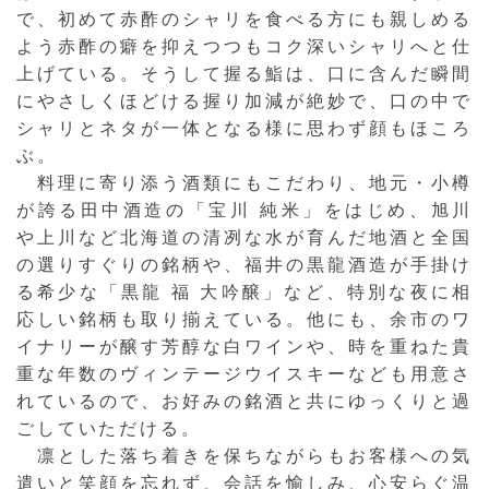
で、初めて赤酢のシャリを食べる方にも親しめる
よう赤酢の癖を抑えつつもコク深いシャリへと仕
上げている。そうして握る鮨は、口に含んだ瞬間
にやさしくほどける握り加減が絶妙で、口の中で
シャリとネタが一体となる様に思わず顔もほころ
ぶ。
料理に寄り添う酒類にもこだわり、地元・小樽
が誇る田中酒造の「宝川 純米」をはじめ、旭川
や上川など北海道の清冽な水が育んだ地酒と全国
の選りすぐりの銘柄や、福井の黒龍酒造が手掛け
る希少な「黒龍 福 大吟醸」など、特別な夜に相
応しい銘柄も取り揃えている。他にも、余市のワ
イナリーが醸す芳醇な白ワインや、時を重ねた貴
重な年数のヴィンテージウイスキーなども用意さ
れているので、お好みの銘酒と共にゆっくりと過
ごしていただける。
凛とした落ち着きを保ちながらもお客様への気
遣いと笑顔を忘れず、会話を愉しみ、心安らぐ温