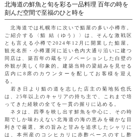
北海道の鮮魚と旬を彩る一品料理
百年の時を
刻んだ空間で至福のひと時を
北海道では札幌市に次いで鮨屋の多い小樽市。
ご紹介する〈鮨 結（ゆう）〉は、そんな激戦区
とも言える小樽で2024年12月に開業した鮨屋。
観光名所・小樽運河に近い色内大通り沿いに建つ
同店は、築百年の蔵をリノベーションした白壁の
外観が美しく印象的。建築当時の梁組みを見せる
店内に8席のカウンターを配してお客様を迎え
る。
若き日より鮨の道を志した店主の菊地拓也氏
は、25年以上のキャリアの持ち主で、これまで培
ってきた経験の全てを一貫の握りに込める。
ネタは、四季を映し出す鮮魚を中心に、その時
期でしか味わえない北海道の海の恵みを確かな目
利きで厳選。米の旨みと甘みを追求したシャリに
は、本州産のコシヒカリに赤酢ベースのすし酢