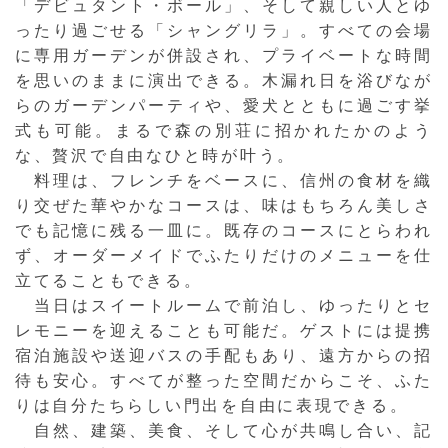
「デビュタント・ボール」、そして親しい人とゆ
ったり過ごせる「シャングリラ」。すべての会場
に専用ガーデンが併設され、プライベートな時間
を思いのままに演出できる。木漏れ日を浴びなが
らのガーデンパーティや、愛犬とともに過ごす挙
式も可能。まるで森の別荘に招かれたかのよう
な、贅沢で自由なひと時が叶う。
料理は、フレンチをベースに、信州の食材を織
り交ぜた華やかなコースは、味はもちろん美しさ
でも記憶に残る一皿に。既存のコースにとらわれ
ず、オーダーメイドでふたりだけのメニューを仕
立てることもできる。
当日はスイートルームで前泊し、ゆったりとセ
レモニーを迎えることも可能だ。ゲストには提携
宿泊施設や送迎バスの手配もあり、遠方からの招
待も安心。すべてが整った空間だからこそ、ふた
りは自分たちらしい門出を自由に表現できる。
自然、建築、美食、そして心が共鳴し合い、記