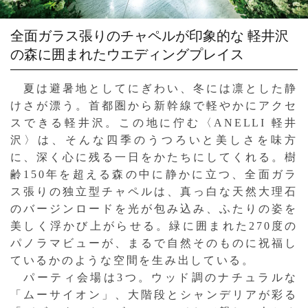
全面ガラス張りのチャペルが印象的な
軽井沢
の森に囲まれたウエディングプレイス
夏は避暑地としてにぎわい、冬には凛とした静
けさが漂う。首都圏から新幹線で軽やかにアクセ
スできる軽井沢。この地に佇む〈ANELLI 軽井
沢〉は、そんな四季のうつろいと美しさを味方
に、深く心に残る一日をかたちにしてくれる。樹
齢150年を超える森の中に静かに立つ、全面ガラ
ス張りの独立型チャペルは、真っ白な天然大理石
のバージンロードを光が包み込み、ふたりの姿を
美しく浮かび上がらせる。緑に囲まれた270度の
パノラマビューが、まるで自然そのものに祝福し
ているかのような空間を生み出している。
パーティ会場は3つ。ウッド調のナチュラルな
「ムーサイオン」、大階段とシャンデリアが彩る