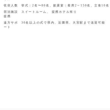
収容人数
挙式：2名〜80名、披露宴：着席2～150名、立食10名
宿泊施設
スイートルーム、 提携ホテル有り
提携
遠方サポ
30名以上の式で県内、近隣県、大宮駅まで送迎可能
ート