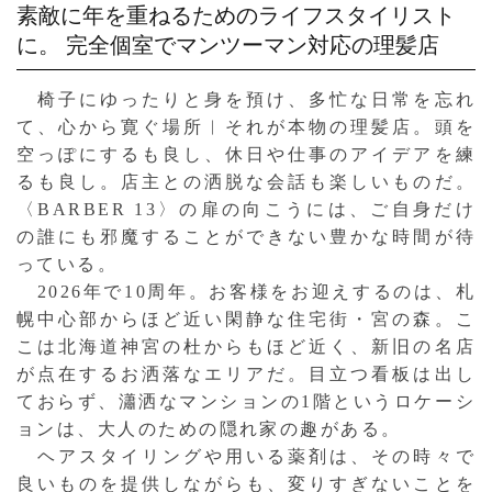
素敵に年を重ねるためのライフスタイリスト
に。
完全個室でマンツーマン対応の理髪店
椅子にゆったりと身を預け、多忙な日常を忘れ
て、心から寛ぐ場所︱それが本物の理髪店。頭を
空っぽにするも良し、休日や仕事のアイデアを練
るも良し。店主との洒脱な会話も楽しいものだ。
〈BARBER 13〉の扉の向こうには、ご自身だけ
の誰にも邪魔することができない豊かな時間が待
っている。
2026年で10周年。お客様をお迎えするのは、札
幌中心部からほど近い閑静な住宅街・宮の森。こ
こは北海道神宮の杜からもほど近く、新旧の名店
が点在するお洒落なエリアだ。目立つ看板は出し
ておらず、瀟洒なマンションの1階というロケーシ
ョンは、大人のための隠れ家の趣がある。
ヘアスタイリングや用いる薬剤は、その時々で
良いものを提供しながらも、変りすぎないことを