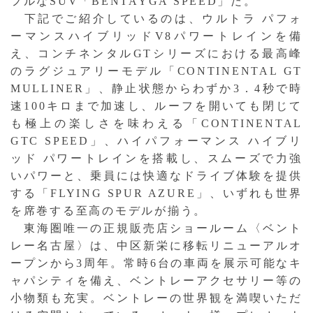
フルなSUV「BENTAYGA SPEED」だ。
下記でご紹介しているのは、ウルトラ パフォ
ーマンスハイブリッドV8パワートレインを備
え、コンチネンタルGTシリーズにおける最高峰
のラグジュアリーモデル「CONTINENTAL GT
MULLINER」、静止状態からわずか3．4秒で時
速100キロまで加速し、ルーフを開いても閉じて
も極上の楽しさを味わえる「CONTINENTAL
GTC SPEED」、ハイパフォーマンス ハイブリ
ッド パワートレインを搭載し、スムーズで力強
いパワーと、乗員には快適なドライブ体験を提供
する「FLYING SPUR AZURE」、いずれも世界
を席巻する至高のモデルが揃う。
東海圏唯一の正規販売店ショールーム〈ベント
レー名古屋〉は、中区新栄に移転リニューアルオ
ープンから3周年。常時6台の車両を展示可能なキ
ャパシティを備え、ベントレーアクセサリー等の
小物類も充実。ベントレーの世界観を満喫いただ