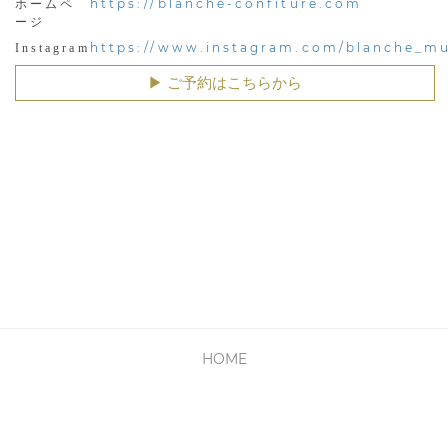
https://blanche-confiture.com
ホームペ
ージ
https://www.instagram.com/blanche_m
Instagram
▶︎ ご予約はこちらから
HOME
PRIVACY POLICY
利用規約
会社概要
お問い合わせ
Copyright © Cyber Media All Rights Reserved.