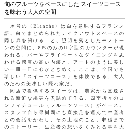
旬のフルーツをベースにした
スイーツコース
を味わう大人の空間
屋号の〈Blanche〉は白を意味するフランス
語。白でまとめられたテイクアウトスペースの
隠し扉を開ける—と、照明を落としたモノトー
ンの空間に、8席のみのU字型のカウンターが現
われる。バーやプライベートなダイニングを思
わせる感度の高い内装と、アートのように美し
い一皿一皿に心がときめく。ここは、全国でも
珍しい「スイーツコース」を体験できる、大人
のための美味しい隠れ家だ。
同店で提供するスイーツは、農家から直送さ
れる新鮮な果実を煮詰めて作る、四季折々のコ
ンフィチュール（フルーツソース）がベース。
スタッフ自ら果樹園にも直接足を運んで生産者
との会話をかわし、その土地のこと、収穫まで
のストーリー、生産者の想いをくみとる事を大