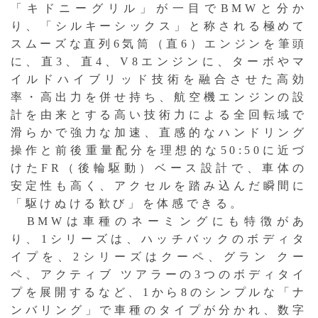
「キドニーグリル」が一目でBMWと分か
り、「シルキーシックス」と称される極めて
スムーズな直列6気筒（直6）エンジンを筆頭
に、直3、直4、V8エンジンに、ターボやマ
イルドハイブリッド技術を融合させた高効
率・高出力を併せ持ち、航空機エンジンの設
計を由来とする高い技術力による全回転域で
滑らかで強力な加速、直感的なハンドリング
操作と前後重量配分を理想的な50:50に近づ
けたFR（後輪駆動）ベース設計で、車体の
安定性も高く、アクセルを踏み込んだ瞬間に
「駆けぬける歓び」を体感できる。
BMWは車種のネーミングにも特徴があ
り、1シリーズは、ハッチバックのボディタ
イプを、2シリーズはクーペ、グラン クー
ペ、アクティブ ツアラーの3つのボディタイ
プを展開するなど、1から8のシンプルな「ナ
ンバリング」で車種のタイプが分かれ、数字