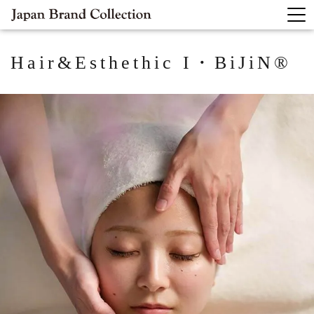
Hair&Esthethic
I・BiJiN®