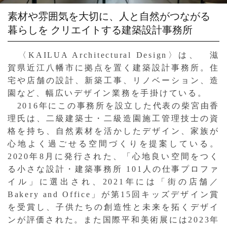
素材や雰囲気を大切に、人と自然がつながる
暮らしを
クリエイトする建築設計事務所
〈KAILUA Architectural Design〉は、 滋
賀県近江八幡市に拠点を置く建築設計事務所。住
宅や店舗の設計、新築工事、リノベーション、造
園など、幅広いデザイン業務を手掛けている。
2016年にこの事務所を設立した代表の柴宮由香
理氏は、二級建築士・二級造園施工管理技士の資
格を持ち、自然素材を活かしたデザイン、家族が
心地よく過ごせる空間づくりを提案している。
2020年8月に発行された、「心地良い空間をつく
る小さな設計・建築事務所 101人の仕事プロファ
イル」に選出され、2021年には「街の店舗／
Bakery and Office」が第15回キッズデザイン賞
を受賞し、子供たちの創造性と未来を拓くデザイ
ンが評価された。また国際平和美術展には2023年