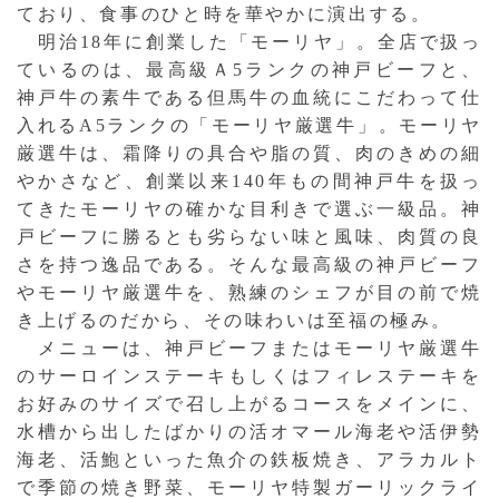
ており、食事のひと時を華やかに演出する。
明治18年に創業した「モーリヤ」。全店で扱っ
ているのは、最高級Ａ5ランクの神戸ビーフと、
神戸牛の素牛である但馬牛の血統にこだわって仕
入れるA5ランクの「モーリヤ厳選牛」。モーリヤ
厳選牛は、霜降りの具合や脂の質、肉のきめの細
やかさなど、創業以来140年もの間神戸牛を扱っ
てきたモーリヤの確かな目利きで選ぶ一級品。神
戸ビーフに勝るとも劣らない味と風味、肉質の良
さを持つ逸品である。そんな最高級の神戸ビーフ
やモーリヤ厳選牛を、熟練のシェフが目の前で焼
き上げるのだから、その味わいは至福の極み。
メニューは、神戸ビーフまたはモーリヤ厳選牛
のサーロインステーキもしくはフィレステーキを
お好みのサイズで召し上がるコースをメインに、
水槽から出したばかりの活オマール海老や活伊勢
海老、活鮑といった魚介の鉄板焼き、アラカルト
で季節の焼き野菜、モーリヤ特製ガーリックライ