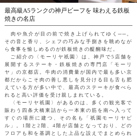
最高級A5ランクの神戸ビーフを
味わえる鉄板
焼きの名店
肉や魚介が目の前で焼き上げられてゆく──。
その音と香り、シェフの巧みな手捌きを眺めなが
ら食事を愉しめるのが鉄板焼きの醍醐味だ。
ご紹介の〈モーリヤ祇園〉は、神戸で5店舗を
展開するステーキ・鉄板焼きの専門店「モーリ
ヤ」の京都店。牛肉の消費量が国内で最も多い京
都だからこそ肉の善し悪しを見分ける目も舌も肥
えている方が多い中で、最高のステーキが食べら
れると高い評価を受け親しまれている。
〈モーリヤ祇園〉があるのは、多くの観光客で
賑わう四条大橋東詰から一本東の筋を南へ入って
すぐの場所に建つ、その名も「祇園モーリヤビ
ル」。1階と2階、4階が店舗となっており、どの
フロアも和を基調とした上品な設えでまとめられ