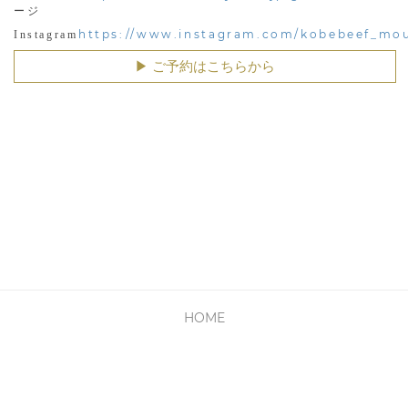
ージ
https://www.instagram.com/kobebeef_mou
Instagram
▶︎ ご予約はこちらから
HOME
PRIVACY POLICY
利用規約
会社概要
お問い合わせ
Copyright © Cyber Media All Rights Reserved.