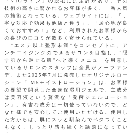
「VIOライン」の脱毛には定評があり、その
技術の高さに驚かれるお客様が多く、一番人気
の施術となっている。ウェブサイトには、「丁
寧な対応で効果も他店と違う」、「居心地が良
くておすすめ！」など、利用されたお客様から
の喜びの口コミが数多く寄せられている。
“エステ以上整形未満”をコンセプトに、ア
ンチエイジングのできるサロンを目指し、“隠
す肌から魅せる肌”へと導くメニューを用意し
ているサロンのスタッフは全員がノーファン
デ。また2025年7月に発売したオリジナルロー
5
ション「 M
モイストローション」は、お客様
の要望で開発した全身保湿用ジェルで、主成分
は美容液という贅沢な「発酵ジェルローショ
ン」。有害な成分は一切使っていないので、ど
なた様でも安心してご使用いただける。使用し
た方からは、肌にスッと馴染んでベタつくこと
もなく、しっとり感も続くと話題になってい