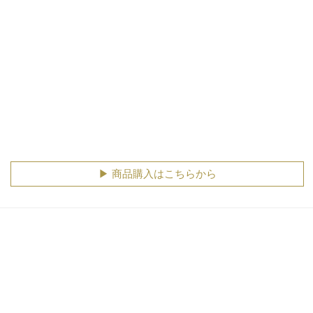
▶︎ 商品購入はこちらから
HOME
PRIVACY POLICY
利用規約
会社概要
お問い合わせ
Copyright © Cyber Media All Rights Reserved.