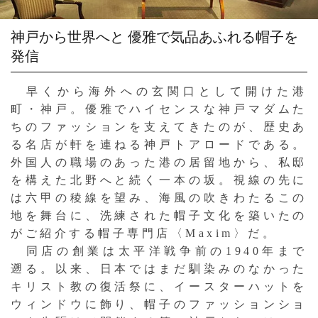
神戸から世界へと
優雅で気品あふれる帽子を
発信
早くから海外への玄関口として開けた港
町・神戸。優雅でハイセンスな神戸マダムた
ちのファッションを支えてきたのが、歴史あ
る名店が軒を連ねる神戸トアロードである。
外国人の職場のあった港の居留地から、私邸
を構えた北野へと続く一本の坂。視線の先に
は六甲の稜線を望み、海風の吹きわたるこの
地を舞台に、洗練された帽子文化を築いたの
がご紹介する帽子専門店〈Maxim〉だ。
同店の創業は太平洋戦争前の1940年まで
遡る。以来、日本ではまだ馴染みのなかった
キリスト教の復活祭に、イースターハットを
ウィンドウに飾り、帽子のファッションショ