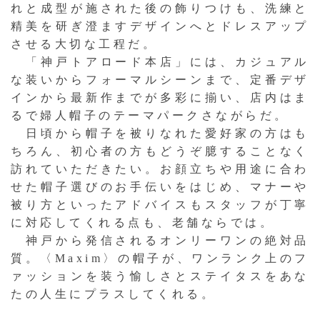
れと成型が施された後の飾りつけも、洗練と
精美を研ぎ澄ますデザインへとドレスアップ
させる大切な工程だ。
「神戸トアロード本店」には、カジュアル
な装いからフォーマルシーンまで、定番デザ
インから最新作までが多彩に揃い、店内はま
るで婦人帽子のテーマパークさながらだ。
日頃から帽子を被りなれた愛好家の方はも
ちろん、初心者の方もどうぞ臆することなく
訪れていただきたい。お顔立ちや用途に合わ
せた帽子選びのお手伝いをはじめ、マナーや
被り方といったアドバイスもスタッフが丁寧
に対応してくれる点も、老舗ならでは。
神戸から発信されるオンリーワンの絶対品
質。〈Maxim〉の帽子が、ワンランク上のフ
ァッションを装う愉しさとステイタスをあな
たの人生にプラスしてくれる。