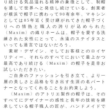
り続ける気品溢れる精神の象徴として、制帽
を通して世界へと発信し続けている。創業者
が横浜で帽子に携わって90有余年、マキシン
としては85年近く受け継がれてきた帽子づく
りへの情熱と職人の誇りが込められた
〈Maxim〉の織りネームは、帽子を愛する洗
練された女性にとって、永遠のステイタスと
いっても過言ではないだろう。
素材・デザイン、そしてお客様とのロイヤ
リティー、それらのすべてにおいて最上かつ
最高であり続ける〈Maxim〉の帽子を是非お
試しいただきたい。
ご自身のファッションを引き立て、より一
層の美しさと品格を引き出す生涯の名パート
ナーとなってくれることをお約束しよう。
〈Maxim〉のアトリエ製作の帽子は、その
すべてにデザイナーの感性と長年の技術を継
承している帽子職人の匠が、ハンドメイドで