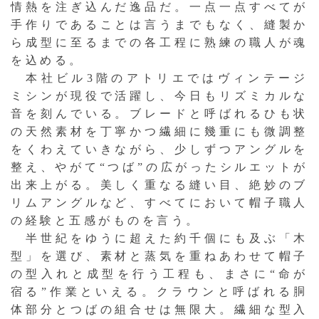
情熱を注ぎ込んだ逸品だ。一点一点すべてが
手作りであることは言うまでもなく、縫製か
ら成型に至るまでの各工程に熟練の職人が魂
を込める。
本社ビル3階のアトリエではヴィンテージ
ミシンが現役で活躍し、今日もリズミカルな
音を刻んでいる。ブレードと呼ばれるひも状
の天然素材を丁寧かつ繊細に幾重にも微調整
をくわえていきながら、少しずつアングルを
整え、やがて“つば”の広がったシルエットが
出来上がる。美しく重なる縫い目、絶妙のブ
リムアングルなど、すべてにおいて帽子職人
の経験と五感がものを言う。
半世紀をゆうに超えた約千個にも及ぶ「木
型」を選び、素材と蒸気を重ねあわせて帽子
の型入れと成型を行う工程も、まさに“命が
宿る”作業といえる。クラウンと呼ばれる胴
体部分とつばの組合せは無限大。繊細な型入