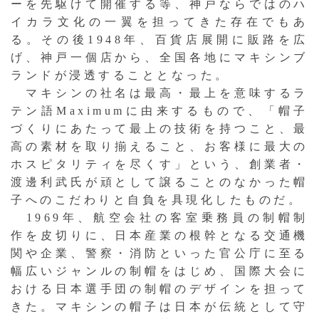
ーを先駆けて開催する等、神戸ならではのハ
イカラ文化の一翼を担ってきた存在でもあ
る。その後1948年、百貨店展開に販路を広
げ、神戸一個店から、全国各地にマキシンブ
ランドが浸透することとなった。
マキシンの社名は最高・最上を意味するラ
テン語Maximumに由来するもので、「帽子
づくりにあたって最上の技術を持つこと、最
高の素材を取り揃えること、お客様に最大の
ホスピタリティを尽くす」という、創業者・
渡邊利武氏が頑として譲ることのなかった帽
子へのこだわりと自負を具現化したものだ。
1969年、航空会社の客室乗務員の制帽制
作を皮切りに、日本産業の根幹となる交通機
関や企業、警察・消防といった官公庁に至る
幅広いジャンルの制帽をはじめ、国際大会に
おける日本選手団の制帽のデザインを担って
きた。マキシンの帽子は日本が伝統として守