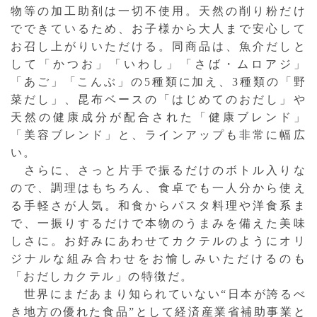
物等の加工助剤は一切不使用。天然の削り粉だけ
でできているため、お子様から大人まで安心して
お召し上がりいただける。同商品は、魚介だしと
して「かつお」「いわし」「さば・ムロアジ」
「あご」「こんぶ」の5種類に加え、3種類の「野
菜だし」、昆布ベースの「はじめてのおだし」や
天然の健康成分が配合された「健康ブレンド」
「美容ブレンド」と、ラインアップも非常に幅広
い。
さらに、さっと片手で振るだけのボトル入りな
ので、調理はもちろん、食卓でも一人分から使え
る手軽さが人気。和食からパスタ料理や洋食系ま
で、一振りするだけで本物のうまみを備えた美味
しさに。お好みにあわせてカクテルのようにオリ
ジナルな組み合わせをお愉しみいただけるのも
「おだしカクテル」の特徴だ。
世界にまだあまり知られていない“日本が誇るべ
き地方の優れた食品”として経済産業省補助事業と