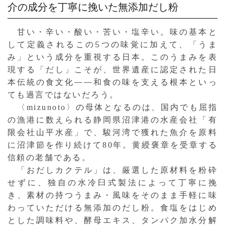
介の成分を丁寧に挽いた無添加だし粉
甘い・辛い・酸い・苦い・塩辛い。味の基本と
して定義されるこの5つの味覚に加えて、「うま
み」という成分を重視する日本。このうまみを表
現する「だし」こそが、世界遺産に認定された日
本伝統の食文化——和食の味を支える根本といっ
ても過言ではないだろう。
〈mizunoto〉の母体となるのは、国内でも屈指
の漁港に数えられる静岡県沼津港の水産会社「有
限会社山平水産」で、駿河湾で獲れた魚介を原料
に沼津節を作り続けて80年。黄綬褒章を受章する
信頼の老舗である。
「おだしカクテル」は、厳選した原材料を粉砕
せずに、独自の水冷臼式製法によって丁寧に挽
き、素材の持つうまみ・風味をそのまま手軽に味
わっていただける無添加のだし粉。食塩をはじめ
とした調味料や、酵母エキス、タンパク加水分解