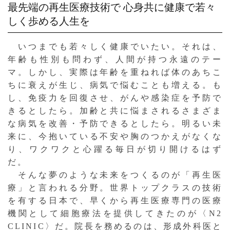
最先端の再生医療技術で
心身共に健康で若々
しく歩める人生を
いつまでも若々しく健康でいたい。それは、
年齢も性別も問わず、人間が持つ永遠のテー
マ。しかし、実際は年齢を重ねれば体のあちこ
ちに衰えが生じ、病気で悩むことも増える。も
し、免疫力を回復させ、がんや感染症を予防で
きるとしたら。加齢と共に悩まされるさまざま
な病気を改善・予防できるとしたら。明るい未
来に、今抱いている不安や胸のつかえがなくな
り、ワクワクと心躍る毎日が切り開けるはず
だ。
そんな夢のような未来をつくるのが「再生医
療」と言われる分野。世界トップクラスの技術
を有する日本で、早くから再生医療専門の医療
機関として細胞療法を提供してきたのが〈N2
CLINIC〉だ。院長を務めるのは、形成外科医と