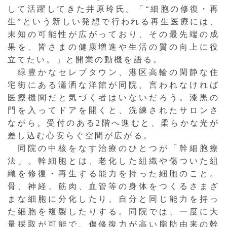
して活躍してきた井原玲氏。「“細胞の修復・再
生”という新しい発想で行われる再生医療には、
未知の可能性が広がっており、その最先端の成
果を、皆さまの健康増進や生活の質の向上に役
立てたい。」と開業の動機を語る。
緑豊かなセレブタウン、港区高輪の閑静な住
宅街にある瀟洒な洋館が同院。言われなければ
医療機関だと気づく者はいないだろう。漆黒の
門を入ってドアを開くと、洗練されたサロンさ
ながら。受付のある2階へ進むと、柔らかな光が
差し込む心安らぐ空間が広がる。
同院の中核をなす治療のひとつが「幹細胞療
法」。幹細胞とは、老化した組織や傷ついた組
織を修復・再生する能力を持った細胞のこと。
骨、神経、筋肉、血管等の身体をつくるさまざ
まな細胞に分化したり、自分と同じ能力を持っ
た細胞を複製したりする。同院では、一度に大
量採取が可能で、傷修復力が高い脂肪由来の幹