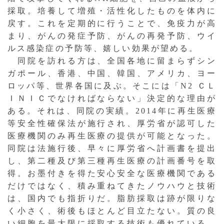
採取。培養して増殖・活性化したものを体内に
戻す。これを定期的に行うことで、免疫力が高
まり、がんの発症予防、がんの再発予防、ウイ
ルス感染症の予防等、嬉しい効果が望める。
同院を訪れる方は、全国各地に留まらずシン
ガポール、香港、中国、韓国、アメリカ、ヨー
ロッパ等、世界各国に及ぶ。そこには「N2 ＣＬ
ＩＮＩＣでなければならない」決定的な理由が
ある。それは、同院の実績。2014年に再生医療
等安全性確保法が施行され、厚労省が認可した
医療機関のみ再生医療の提供が可能となった。
同院は法施行後、早々に厚労省へ計画書を提出
し、第二種及び第三種再生医療の計画番号を取
得。お墨付きを得た安心安全な医療機関である
だけではなく、積み重ねてきたノウハウと技術
は、国内でも指折りだ。脂肪採取は跡が限りな
く小さく、術後もほとんど目立たない。質の良
い細胞を最大限に採取する技術も優れている。