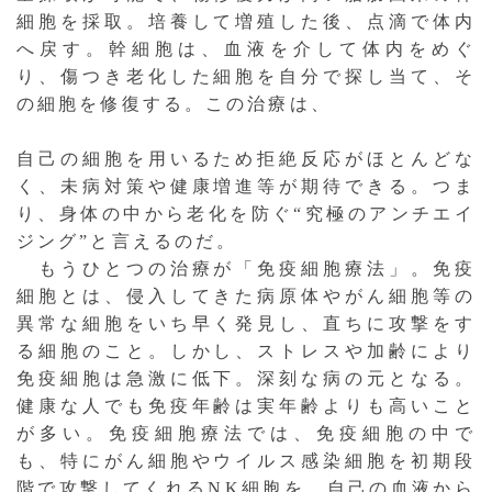
細胞を採取。培養して増殖した後、点滴で体内
へ戻す。幹細胞は、血液を介して体内をめぐ
り、傷つき老化した細胞を自分で探し当て、そ
の細胞を修復する。この治療は、
自己の細胞を用いるため拒絶反応がほとんどな
く、未病対策や健康増進等が期待できる。つま
り、身体の中から老化を防ぐ“究極のアンチエイ
ジング”と言えるのだ。
もうひとつの治療が「免疫細胞療法」。免疫
細胞とは、侵入してきた病原体やがん細胞等の
異常な細胞をいち早く発見し、直ちに攻撃をす
る細胞のこと。しかし、ストレスや加齢により
免疫細胞は急激に低下。深刻な病の元となる。
健康な人でも免疫年齢は実年齢よりも高いこと
が多い。免疫細胞療法では、免疫細胞の中で
も、特にがん細胞やウイルス感染細胞を初期段
階で攻撃してくれるNK細胞を、自己の血液から