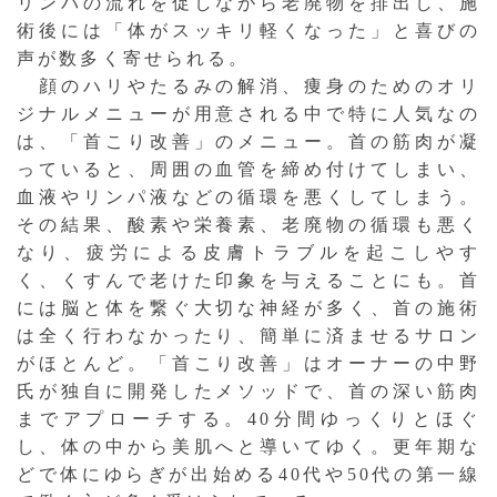
リンパの流れを促しながら老廃物を排出し、施
術後には「体がスッキリ軽くなった」と喜びの
声が数多く寄せられる。
顔のハリやたるみの解消、痩身のためのオリ
ジナルメニューが用意される中で特に人気なの
は、「首こり改善」のメニュー。首の筋肉が凝
っていると、周囲の血管を締め付けてしまい、
血液やリンパ液などの循環を悪くしてしまう。
その結果、酸素や栄養素、老廃物の循環も悪く
なり、疲労による皮膚トラブルを起こしやす
く、くすんで老けた印象を与えることにも。首
には脳と体を繋ぐ大切な神経が多く、首の施術
は全く行わなかったり、簡単に済ませるサロン
がほとんど。「首こり改善」はオーナーの中野
氏が独自に開発したメソッドで、首の深い筋肉
までアプローチする。40分間ゆっくりとほぐ
し、体の中から美肌へと導いてゆく。更年期な
どで体にゆらぎが出始める40代や50代の第一線