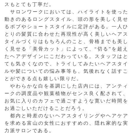
スもとても丁寧だ。
サロンワークにおいては、ハイライトを使った
動きのあるロングスタイル、頭の形を美しく見せ
るボブやショートスタイルに定評がある。一人ひ
とりの髪質に合わせた再現性が高く美しいヘアス
タイルづくりはもちろんのこと、骨格までも美し
く見せる「美骨カット」によって、“切る”を超え
たヘアデザインにこだわっている。スタッフはと
ても気さくなので、トライしてみたいヘアスタイ
ルや髪についての悩み事等も、気後れなく話すこ
とができる点も嬉しい限りだ。
やわらかな白を基調にした店内には、アンティ
ークの調度品や観葉植物がセンス良く配されて、
お気に入りのカフェで過ごすような寛いだ時間を
お過ごしいただけることだろう。
都内と時差のないヘアスタイリングやヘアケア
を求める富山の女性におすすめの、隠れ家的な実
力派サロンである。