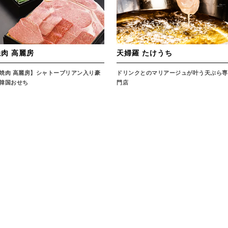
肉 高麗房
天婦羅 たけうち
焼肉 高麗房】シャトーブリアン入り豪
ドリンクとのマリアージュが叶う天ぷら専
韓国おせち
門店