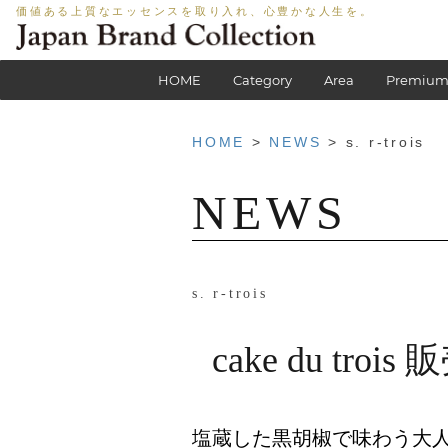
価値ある上質なエッセンスを取り入れ、心豊かな人生を。
HOME
Category
Area
Premium
HOME
>
NEWS
> s. r-trois
NEWS
s. r-trois
cake du tro
塩蔵した黒胡椒で味わう大