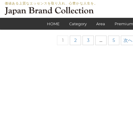
価値ある上質なエッセンスを取り入れ、心豊かな人生を。
HOME
Category
Area
Premium
1
2
3
…
5
次へ 