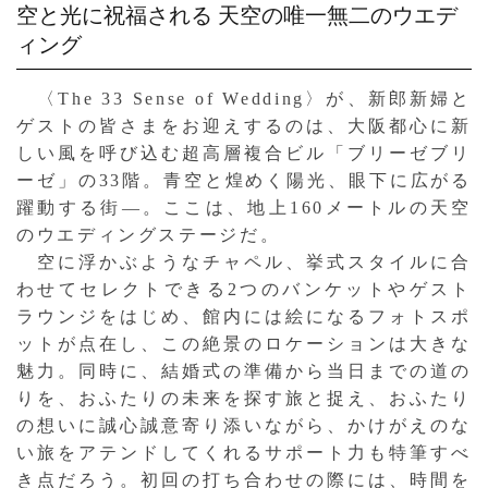
空と光に祝福される
天空の唯一無二のウエデ
ィング
〈The 33 Sense of Wedding〉が、新郎新婦と
ゲストの皆さまをお迎えするのは、大阪都心に新
しい風を呼び込む超高層複合ビル「ブリーゼブリ
ーゼ」の33階。青空と煌めく陽光、眼下に広がる
躍動する街—。ここは、地上160メートルの天空
のウエディングステージだ。
空に浮かぶようなチャペル、挙式スタイルに合
わせてセレクトできる2つのバンケットやゲスト
ラウンジをはじめ、館内には絵になるフォトスポ
ットが点在し、この絶景のロケーションは大きな
魅力。同時に、結婚式の準備から当日までの道の
りを、おふたりの未来を探す旅と捉え、おふたり
の想いに誠心誠意寄り添いながら、かけがえのな
い旅をアテンドしてくれるサポート力も特筆すべ
き点だろう。初回の打ち合わせの際には、時間を