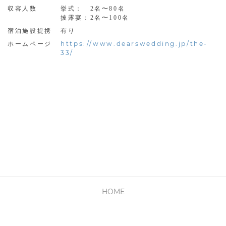
収容人数
挙式： 2名〜80名
披露宴：2名〜100名
宿泊施設提携
有り
https://www.dearswedding.jp/the-
ホームページ
33/
HOME
PRIVACY POLICY
利用規約
会社概要
お問い合わせ