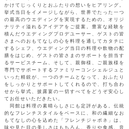
かけてじっくりとおふたりの想いをヒアリング。
挙式当日をイメージしながら、世界でたった一つ
の最高のウエディングを実現するための、オリジ
ナリティ溢れるアイデアをご提案。豊富な経験を
積んだウエディングプロデユーサー、ゲストの皆
さまへのおもてなしの心を料理を通してカタチに
するシェフ、ウエディング当日の料理や飲物の配
膳をはじめ、ゲストの皆さまのサポートを担当す
るサービスチーム、そして、親御様、ご親族様を
専門でサポートするファミリーコンシェルジュと
いった精鋭が、一つのチームとなって、おふたり
をしっかりとサポートしてくれるので、打ち合わ
せから挙式、披露宴の一切すべてをどうぞ安心し
てお任せいただきたい。
同館は料理の素晴らしさにも定評がある。伝統
的なフレンチスタイルをベースに、和の繊細なお
もてなしの心を込めた「フレンチジャポネ」は、
味や見た目の美しさはもちろん、香りや食感、音