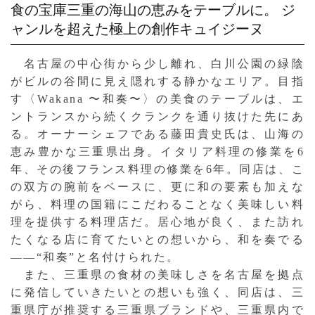
食の宝庫三重の海山の恵みをテーブルに。
ジ
ャンルを超えた極上の創作キュイジーヌ
名古屋の中心街から少し離れ、白川公園の緑陰
がビルの谷間に見え隠れする静かなエリア。目指
す〈Wakana 〜和奏〜〉の美食のテーブルは、エ
ントランスから続くクランクを通り抜けた先にあ
る。オーナーシェフである藤田貴史氏は、山海の
恵み豊かな三重県出身。イタリア料理の修業を6
年、その後フランス料理の修業を6年。同店は、こ
の双方の腕前をベースに、更に和の要素も加えな
がら、料理の国籍にこだわることなく美味しい料
理を提供する料理店だ。居心地が良く、また訪れ
たくなる店に育てたいとの想いから、和を奏でる
——“和奏”と名付けられた。
また、三重県の食材の美味しさを名古屋を拠点
に発信していきたいとの想いも強く、同店は、三
重県庁が推奨する三重県ブランドや、三重県内で