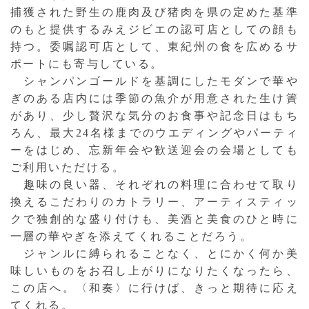
捕獲された野生の鹿肉及び猪肉を県の定めた基準
のもと提供するみえジビエの認可店としての顔も
持つ。委嘱認可店として、東紀州の食を広めるサ
ポートにも寄与している。
シャンパンゴールドを基調にしたモダンで華や
ぎのある店内には季節の魚介が用意された生け簀
があり、少し贅沢な気分のお食事や記念日はもち
ろん、最大24名様までのウエディングやパーティ
ーをはじめ、忘新年会や歓送迎会の会場としても
ご利用いただける。
趣味の良い器、それぞれの料理に合わせて取り
換えるこだわりのカトラリー、アーティスティッ
クで独創的な盛り付けも、美酒と美食のひと時に
一層の華やぎを添えてくれることだろう。
ジャンルに縛られることなく、とにかく何か美
味しいものをお召し上がりになりたくなったら、
この店へ。〈和奏〉に行けば、きっと期待に応え
てくれる。