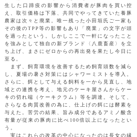
生した口蹄疫の影響から消費者が豚肉を買い控
え、取引価格は下落、共同でやってきていた養豚
農家は次々と廃業。唯一残った小田垣氏ご一家も
その後のTPP等の影響もあり「廃業」の文字が頭
を過ったという。しかしここで一軒になったこと
を強みとして独自の新ブランド〈八鹿畜産〉を立
ち上げ、まさにゼロからの再出発を果たし今日に
至る。
まず、飼育環境を改善するため飼育頭数を減ら
し、夏場の暑さ対策にはシャワーミストを導入。
さらに、餌として与える飼料を一から見直し、地
域との連携を考え、地元のケーキ屋さんからケー
キの切れ端（ケーキクラム）等を調達。そして、
さらなる肉質改善の為に、仕上げの餌には酵素を
与えた。苦労の結果、旨み成分であるアミノ酸含
有量が従来の豚肉に比べ100倍以上になったとい
う。
実はこれらの改革の中心になったのは長女の縁